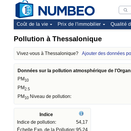
Coût de la vie
Prix de l'immobilier
Qualité 
Pollution à Thessalonique
Vivez-vous à Thessalonique?
Ajouter des données p
Données sur la pollution atmosphérique de l'Organ
PM
10
PM
2.5
PM
Niveau de pollution:
10
Indice
Indice de pollution:
54,17
Échelle Exp. de la Pollution:
95,24