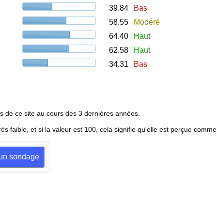
39.84
Bas
58.55
Modéré
64.40
Haut
62.58
Haut
34.31
Bas
s de ce site au cours des 3 dernières années.
rès faible, et si la valeur est 100, cela signifie qu'elle est perçue comme
e un sondage