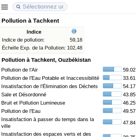
Pollution à Tachkent
Coût de la vie
Prix de l'immobilier
Qualité de Vie
Indice
Indice du Coût de la Vie (Actuel)
Indice des Prix de l'immobilier (Actuel)
Indice de Qualité de Vie
Indice de pollution:
59,18
Échelle Exp. de la Pollution:
102,48
Indice du Coût de la Vie
Indice des Prix de l'immobilier
Indice de Qualité de Vie (Actuel)
Pollution à Tachkent, Ouzbékistan
Pollution de l'Air
59.02
Indice du coût de la vie par pays
Indice des Prix de l'immobilier par Pays
Indice de qualité de vie par pays
Pollution de l'Eau Potable et Inaccessibilité
33.61
à Akaba
Criminalité
Insatisfaction de l'Élimination des Déchets
54.17
Sale et Désordonné
43.85
Indice de Criminalité (Actuel)
Bruit et Pollution Lumineuse
46.25
Pollution de l'Eau
49.57
Indice de Criminalité
Insatisfaction à passer du temps dans la
47.84
ville
Indice de criminalité par pays
Insatisfaction des espaces verts et des