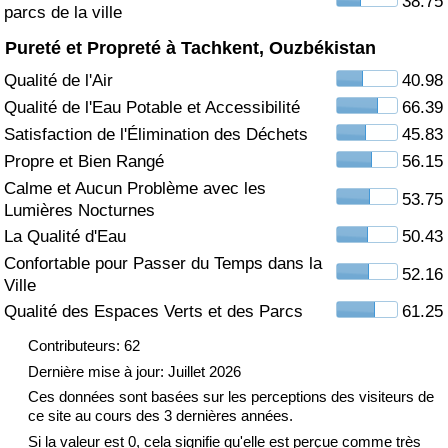
38.75
parcs de la ville
Soins de santé
Pureté et Propreté à Tachkent, Ouzbékistan
Qualité de l'Air
40.98
Indice des soins de santé (Actuel)
Qualité de l'Eau Potable et Accessibilité
66.39
Satisfaction de l'Élimination des Déchets
45.83
Indice des soins de santé
Propre et Bien Rangé
56.15
Calme et Aucun Problème avec les
Indice des soins de santé par Pays
53.75
Lumières Nocturnes
La Qualité d'Eau
50.43
Pollution
Confortable pour Passer du Temps dans la
52.16
Ville
Indice de Pollution (Actuel)
Qualité des Espaces Verts et des Parcs
61.25
Indice de pollution
Contributeurs: 62
Dernière mise à jour: Juillet 2026
Indice de Pollution par Pays
Ces données sont basées sur les perceptions des visiteurs de
ce site au cours des 3 dernières années.
Si la valeur est 0, cela signifie qu'elle est perçue comme très
Trafic