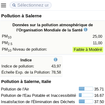
Pollution à Salerne
Coût de la vie
Prix de l'immobilier
Qualité de Vie
Données sur la pollution atmosphérique de
Indice du Coût de la Vie (Actuel)
Indice des Prix de l'immobilier (Actuel)
Indice de Qualité de Vie
l'Organisation Mondiale de la Santé
PM
25,00
10
Indice du Coût de la Vie
Indice des Prix de l'immobilier
Indice de Qualité de Vie (Actuel)
PM
11,00
2.5
PM
Niveau de pollution:
Faible à Modéré
10
Indice du coût de la vie par pays
Indice des Prix de l'immobilier par Pays
Indice de qualité de vie par pays
Indice
à Akaba
Criminalité
Indice de pollution:
43,97
Échelle Exp. de la Pollution:
78,58
Indice de Criminalité (Actuel)
Pollution à Salerne, Italie
Pollution de l'Air
35.71
Indice de Criminalité
Pollution de l'Eau Potable et Inaccessibilité
16.67
Indice de criminalité par pays
Insatisfaction de l'Élimination des Déchets
37.50