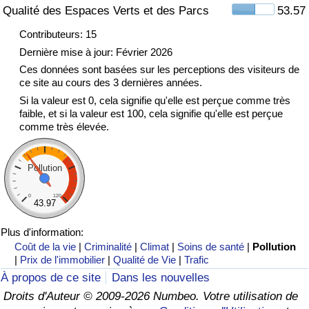
Qualité des Espaces Verts et des Parcs
53.57
Indice de Trafic
Contributeurs: 15
Dernière mise à jour: Février 2026
Indice de Trafic (Actuel)
Ces données sont basées sur les perceptions des visiteurs de
ce site au cours des 3 dernières années.
Si la valeur est 0, cela signifie qu'elle est perçue comme très
Indice de Trafic par Pays
faible, et si la valeur est 100, cela signifie qu'elle est perçue
comme très élevée.
Pollution
0
120
43.97
Plus d'information:
Coût de la vie
|
Criminalité
|
Climat
|
Soins de santé
|
Pollution
|
Prix de l'immobilier
|
Qualité de Vie
|
Trafic
À propos de ce site
Dans les nouvelles
Droits d'Auteur © 2009-2026 Numbeo. Votre utilisation de