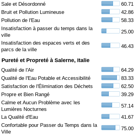
Sale et Désordonné
60.71
Soins de santé
Bruit et Pollution Lumineuse
42.86
Pollution de l'Eau
58.33
Indice des soins de santé (Actuel)
Insatisfaction à passer du temps dans la
25.00
ville
Indice des soins de santé
Insatisfaction des espaces verts et des
46.43
parcs de la ville
Indice des soins de santé par Pays
Pureté et Propreté à Salerne, Italie
Qualité de l'Air
64.29
Pollution
Qualité de l'Eau Potable et Accessibilité
83.33
Satisfaction de l'Élimination des Déchets
62.50
Indice de Pollution (Actuel)
Propre et Bien Rangé
39.29
Calme et Aucun Problème avec les
Indice de pollution
57.14
Lumières Nocturnes
La Qualité d'Eau
41.67
Indice de Pollution par Pays
Confortable pour Passer du Temps dans la
75.00
Ville
Trafic