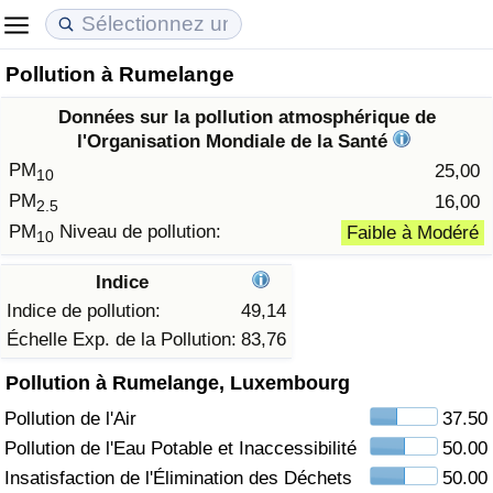
Pollution à Rumelange
Coût de la vie
Prix de l'immobilier
Qualité de Vie
Données sur la pollution atmosphérique de
Indice du Coût de la Vie (Actuel)
Indice des Prix de l'immobilier (Actuel)
Indice de Qualité de Vie
l'Organisation Mondiale de la Santé
PM
25,00
10
Indice du Coût de la Vie
Indice des Prix de l'immobilier
Indice de Qualité de Vie (Actuel)
PM
16,00
2.5
PM
Niveau de pollution:
Faible à Modéré
10
Indice du coût de la vie par pays
Indice des Prix de l'immobilier par Pays
Indice de qualité de vie par pays
Indice
à Akaba
Criminalité
Indice de pollution:
49,14
Échelle Exp. de la Pollution:
83,76
Indice de Criminalité (Actuel)
Pollution à Rumelange, Luxembourg
Pollution de l'Air
37.50
Indice de Criminalité
Pollution de l'Eau Potable et Inaccessibilité
50.00
Indice de criminalité par pays
Insatisfaction de l'Élimination des Déchets
50.00