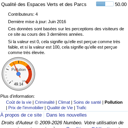
Qualité des Espaces Verts et des Parcs
50.00
Indice de Trafic
Contributeurs: 4
Dernière mise à jour: Juin 2016
Indice de Trafic (Actuel)
Ces données sont basées sur les perceptions des visiteurs de
ce site au cours des 3 dernières années.
Si la valeur est 0, cela signifie qu'elle est perçue comme très
Indice de Trafic par Pays
faible, et si la valeur est 100, cela signifie qu'elle est perçue
comme très élevée.
Pollution
0
120
49.14
Plus d'information:
Coût de la vie
|
Criminalité
|
Climat
|
Soins de santé
|
Pollution
|
Prix de l'immobilier
|
Qualité de Vie
|
Trafic
À propos de ce site
Dans les nouvelles
Droits d'Auteur © 2009-2026 Numbeo. Votre utilisation de