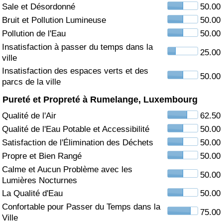
Sale et Désordonné
50.00
Soins de santé
Bruit et Pollution Lumineuse
50.00
Pollution de l'Eau
50.00
Indice des soins de santé (Actuel)
Insatisfaction à passer du temps dans la
25.00
ville
Indice des soins de santé
Insatisfaction des espaces verts et des
50.00
parcs de la ville
Indice des soins de santé par Pays
Pureté et Propreté à Rumelange, Luxembourg
Qualité de l'Air
62.50
Pollution
Qualité de l'Eau Potable et Accessibilité
50.00
Satisfaction de l'Élimination des Déchets
50.00
Indice de Pollution (Actuel)
Propre et Bien Rangé
50.00
Calme et Aucun Problème avec les
Indice de pollution
50.00
Lumières Nocturnes
La Qualité d'Eau
50.00
Indice de Pollution par Pays
Confortable pour Passer du Temps dans la
75.00
Ville
Trafic