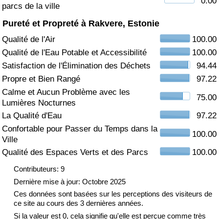
0.00
parcs de la ville
Soins de santé
Pureté et Propreté à Rakvere, Estonie
Qualité de l'Air
100.00
Indice des soins de santé (Actuel)
Qualité de l'Eau Potable et Accessibilité
100.00
Satisfaction de l'Élimination des Déchets
94.44
Indice des soins de santé
Propre et Bien Rangé
97.22
Calme et Aucun Problème avec les
Indice des soins de santé par Pays
75.00
Lumières Nocturnes
La Qualité d'Eau
97.22
Pollution
Confortable pour Passer du Temps dans la
100.00
Ville
Indice de Pollution (Actuel)
Qualité des Espaces Verts et des Parcs
100.00
Indice de pollution
Contributeurs: 9
Dernière mise à jour: Octobre 2025
Indice de Pollution par Pays
Ces données sont basées sur les perceptions des visiteurs de
ce site au cours des 3 dernières années.
Si la valeur est 0, cela signifie qu'elle est perçue comme très
Trafic