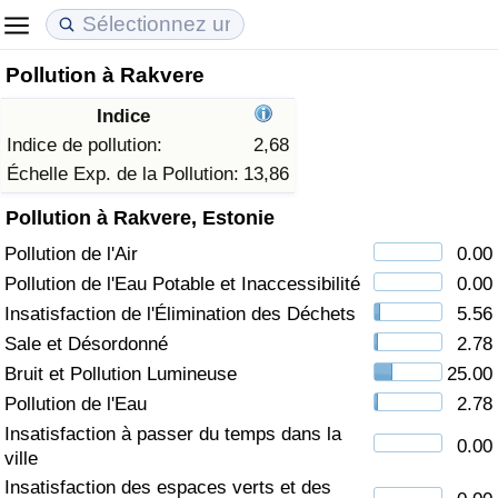
Pollution à Rakvere
Coût de la vie
Prix de l'immobilier
Qualité de Vie
Indice
Indice du Coût de la Vie (Actuel)
Indice des Prix de l'immobilier (Actuel)
Indice de Qualité de Vie
Indice de pollution:
2,68
Échelle Exp. de la Pollution:
13,86
Indice du Coût de la Vie
Indice des Prix de l'immobilier
Indice de Qualité de Vie (Actuel)
Pollution à Rakvere, Estonie
Pollution de l'Air
0.00
Indice du coût de la vie par pays
Indice des Prix de l'immobilier par Pays
Indice de qualité de vie par pays
Pollution de l'Eau Potable et Inaccessibilité
0.00
à Akaba
Criminalité
Insatisfaction de l'Élimination des Déchets
5.56
Sale et Désordonné
2.78
Indice de Criminalité (Actuel)
Bruit et Pollution Lumineuse
25.00
Pollution de l'Eau
2.78
Indice de Criminalité
Insatisfaction à passer du temps dans la
0.00
ville
Indice de criminalité par pays
Insatisfaction des espaces verts et des