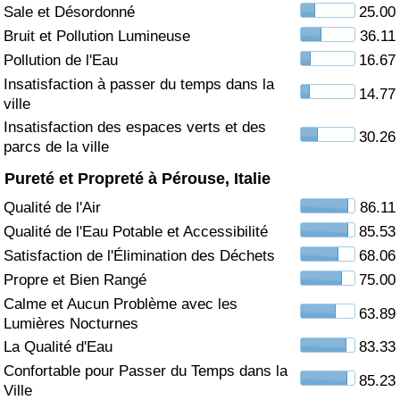
Sale et Désordonné
25.00
Soins de santé
Bruit et Pollution Lumineuse
36.11
Pollution de l'Eau
16.67
Indice des soins de santé (Actuel)
Insatisfaction à passer du temps dans la
14.77
ville
Indice des soins de santé
Insatisfaction des espaces verts et des
30.26
parcs de la ville
Indice des soins de santé par Pays
Pureté et Propreté à Pérouse, Italie
Qualité de l'Air
86.11
Pollution
Qualité de l'Eau Potable et Accessibilité
85.53
Satisfaction de l'Élimination des Déchets
68.06
Indice de Pollution (Actuel)
Propre et Bien Rangé
75.00
Calme et Aucun Problème avec les
Indice de pollution
63.89
Lumières Nocturnes
La Qualité d'Eau
83.33
Indice de Pollution par Pays
Confortable pour Passer du Temps dans la
85.23
Ville
Trafic