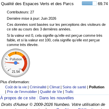
Qualité des Espaces Verts et des Parcs
69.74
Indice de Trafic
Contributeurs: 27
Dernière mise à jour: Juin 2026
Indice de Trafic (Actuel)
Ces données sont basées sur les perceptions des visiteurs de
ce site au cours des 3 dernières années.
Si la valeur est 0, cela signifie qu'elle est perçue comme très
Indice de Trafic par Pays
faible, et si la valeur est 100, cela signifie qu'elle est perçue
comme très élevée.
Pollution
0
120
21.54
Plus d'information:
Coût de la vie
|
Criminalité
|
Climat
|
Soins de santé
|
Pollution
|
Prix de l'immobilier
|
Qualité de Vie
|
Trafic
À propos de ce site
Dans les nouvelles
Droits d'Auteur © 2009-2026 Numbeo. Votre utilisation de