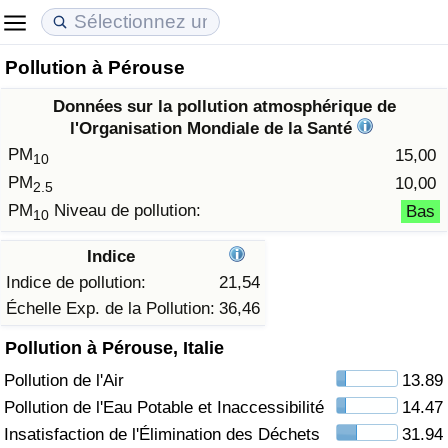
Pollution à Pérouse
Coût de la vie
Prix de l'immobilier
Qualité de Vie
Données sur la pollution atmosphérique de
Indice du Coût de la Vie (Actuel)
Indice des Prix de l'immobilier (Actuel)
Indice de Qualité de Vie
l'Organisation Mondiale de la Santé
PM
15,00
10
Indice du Coût de la Vie
Indice des Prix de l'immobilier
Indice de Qualité de Vie (Actuel)
PM
10,00
2.5
PM
Niveau de pollution:
Bas
10
Indice du coût de la vie par pays
Indice des Prix de l'immobilier par Pays
Indice de qualité de vie par pays
Indice
à Akaba
Criminalité
Indice de pollution:
21,54
Échelle Exp. de la Pollution:
36,46
Indice de Criminalité (Actuel)
Pollution à Pérouse, Italie
Pollution de l'Air
13.89
Indice de Criminalité
Pollution de l'Eau Potable et Inaccessibilité
14.47
Indice de criminalité par pays
Insatisfaction de l'Élimination des Déchets
31.94