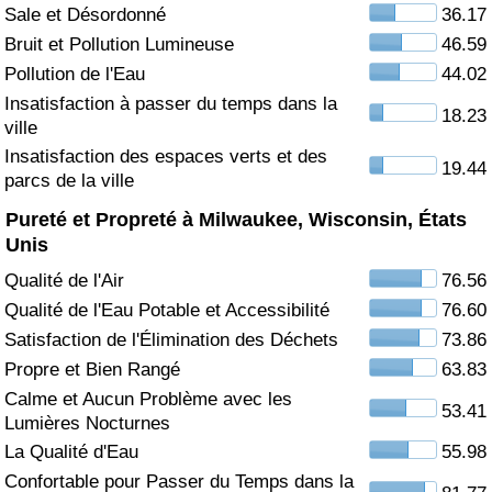
Sale et Désordonné
36.17
Soins de santé
Bruit et Pollution Lumineuse
46.59
Pollution de l'Eau
44.02
Indice des soins de santé (Actuel)
Insatisfaction à passer du temps dans la
18.23
ville
Indice des soins de santé
Insatisfaction des espaces verts et des
19.44
parcs de la ville
Indice des soins de santé par Pays
Pureté et Propreté à Milwaukee, Wisconsin, États
Unis
Pollution
Qualité de l'Air
76.56
Qualité de l'Eau Potable et Accessibilité
76.60
Indice de Pollution (Actuel)
Satisfaction de l'Élimination des Déchets
73.86
Propre et Bien Rangé
63.83
Indice de pollution
Calme et Aucun Problème avec les
53.41
Lumières Nocturnes
Indice de Pollution par Pays
La Qualité d'Eau
55.98
Confortable pour Passer du Temps dans la
Trafic