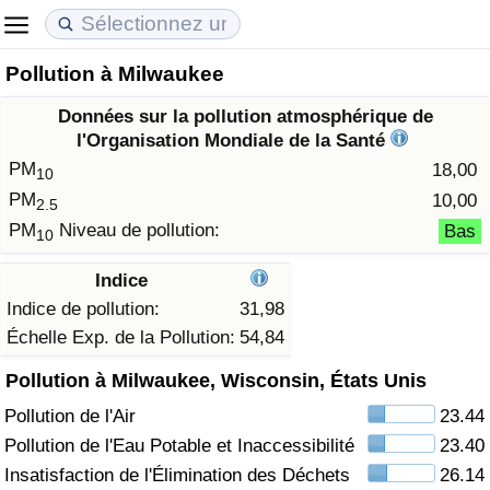
Pollution à Milwaukee
Coût de la vie
Prix de l'immobilier
Qualité de Vie
Données sur la pollution atmosphérique de
Indice du Coût de la Vie (Actuel)
Indice des Prix de l'immobilier (Actuel)
Indice de Qualité de Vie
l'Organisation Mondiale de la Santé
PM
18,00
10
Indice du Coût de la Vie
Indice des Prix de l'immobilier
Indice de Qualité de Vie (Actuel)
PM
10,00
2.5
PM
Niveau de pollution:
Bas
10
Indice du coût de la vie par pays
Indice des Prix de l'immobilier par Pays
Indice de qualité de vie par pays
Indice
à Akaba
Criminalité
Indice de pollution:
31,98
Échelle Exp. de la Pollution:
54,84
Indice de Criminalité (Actuel)
Pollution à Milwaukee, Wisconsin, États Unis
Pollution de l'Air
23.44
Indice de Criminalité
Pollution de l'Eau Potable et Inaccessibilité
23.40
Indice de criminalité par pays
Insatisfaction de l'Élimination des Déchets
26.14