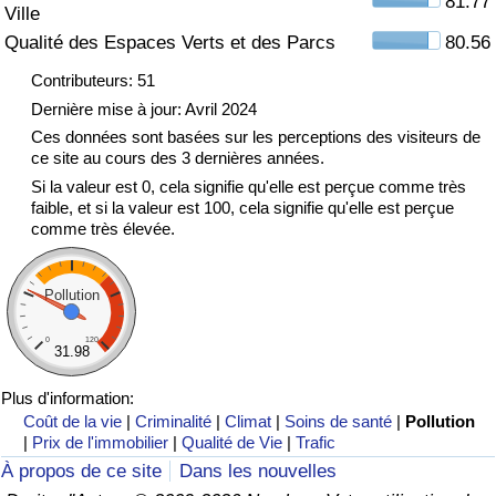
81.77
Ville
Qualité des Espaces Verts et des Parcs
80.56
Indice de Trafic
Contributeurs: 51
Indice de Trafic (Actuel)
Dernière mise à jour: Avril 2024
Ces données sont basées sur les perceptions des visiteurs de
ce site au cours des 3 dernières années.
Indice de Trafic par Pays
Si la valeur est 0, cela signifie qu'elle est perçue comme très
faible, et si la valeur est 100, cela signifie qu'elle est perçue
comme très élevée.
Pollution
0
120
31.98
Plus d'information:
Coût de la vie
|
Criminalité
|
Climat
|
Soins de santé
|
Pollution
|
Prix de l'immobilier
|
Qualité de Vie
|
Trafic
À propos de ce site
Dans les nouvelles