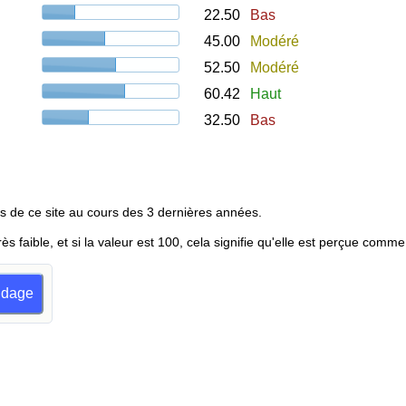
22.50
Bas
45.00
Modéré
52.50
Modéré
60.42
Haut
32.50
Bas
s de ce site au cours des 3 dernières années.
rès faible, et si la valeur est 100, cela signifie qu'elle est perçue comme
ondage