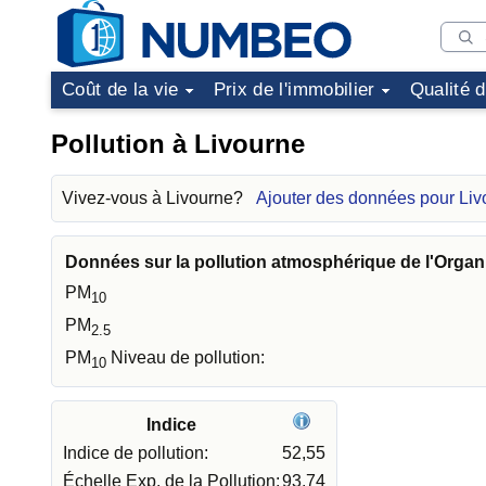
Coût de la vie
Prix de l'immobilier
Qualité 
Pollution à Livourne
Vivez-vous à Livourne?
Ajouter des données pour Liv
Données sur la pollution atmosphérique de l'Organ
PM
10
PM
2.5
PM
Niveau de pollution:
10
Indice
Indice de pollution:
52,55
Échelle Exp. de la Pollution:
93,74