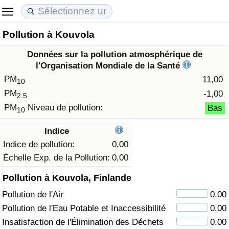
Pollution à Kouvola
Coût de la vie
Prix de l'immobilier
Qualité de Vie
Données sur la pollution atmosphérique de
Indice du Coût de la Vie (Actuel)
Indice des Prix de l'immobilier (Actuel)
Indice de Qualité de Vie
l'Organisation Mondiale de la Santé
PM
11,00
10
Indice du Coût de la Vie
Indice des Prix de l'immobilier
Indice de Qualité de Vie (Actuel)
PM
-1,00
2.5
PM
Niveau de pollution:
Bas
10
Indice du coût de la vie par pays
Indice des Prix de l'immobilier par Pays
Indice de qualité de vie par pays
Indice
à Akaba
Criminalité
Indice de pollution:
0,00
Échelle Exp. de la Pollution:
0,00
Indice de Criminalité (Actuel)
Pollution à Kouvola, Finlande
Pollution de l'Air
0.00
Indice de Criminalité
Pollution de l'Eau Potable et Inaccessibilité
0.00
Indice de criminalité par pays
Insatisfaction de l'Élimination des Déchets
0.00