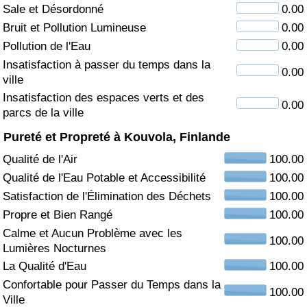
Sale et Désordonné
0.00
Soins de santé
Bruit et Pollution Lumineuse
0.00
Pollution de l'Eau
0.00
Indice des soins de santé (Actuel)
Insatisfaction à passer du temps dans la
0.00
ville
Indice des soins de santé
Insatisfaction des espaces verts et des
0.00
parcs de la ville
Indice des soins de santé par Pays
Pureté et Propreté à Kouvola, Finlande
Qualité de l'Air
100.00
Pollution
Qualité de l'Eau Potable et Accessibilité
100.00
Satisfaction de l'Élimination des Déchets
100.00
Indice de Pollution (Actuel)
Propre et Bien Rangé
100.00
Calme et Aucun Problème avec les
Indice de pollution
100.00
Lumières Nocturnes
La Qualité d'Eau
100.00
Indice de Pollution par Pays
Confortable pour Passer du Temps dans la
100.00
Ville
Trafic