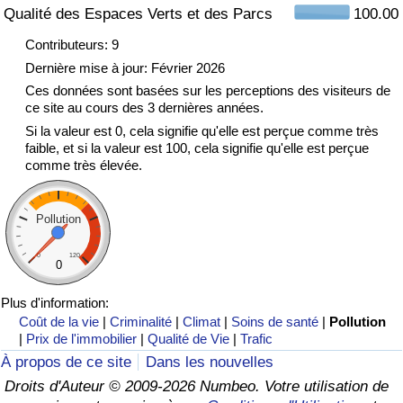
Qualité des Espaces Verts et des Parcs
100.00
Indice de Trafic
Contributeurs: 9
Dernière mise à jour: Février 2026
Indice de Trafic (Actuel)
Ces données sont basées sur les perceptions des visiteurs de
ce site au cours des 3 dernières années.
Si la valeur est 0, cela signifie qu'elle est perçue comme très
Indice de Trafic par Pays
faible, et si la valeur est 100, cela signifie qu'elle est perçue
comme très élevée.
Pollution
0
120
0
Plus d'information:
Coût de la vie
|
Criminalité
|
Climat
|
Soins de santé
|
Pollution
|
Prix de l'immobilier
|
Qualité de Vie
|
Trafic
À propos de ce site
Dans les nouvelles
Droits d'Auteur © 2009-2026 Numbeo. Votre utilisation de