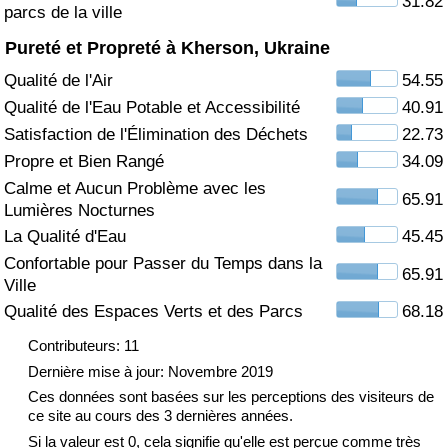
31.82
parcs de la ville
Soins de santé
Pureté et Propreté à Kherson, Ukraine
Qualité de l'Air
54.55
Indice des soins de santé (Actuel)
Qualité de l'Eau Potable et Accessibilité
40.91
Satisfaction de l'Élimination des Déchets
22.73
Indice des soins de santé
Propre et Bien Rangé
34.09
Calme et Aucun Problème avec les
Indice des soins de santé par Pays
65.91
Lumières Nocturnes
La Qualité d'Eau
45.45
Pollution
Confortable pour Passer du Temps dans la
65.91
Ville
Indice de Pollution (Actuel)
Qualité des Espaces Verts et des Parcs
68.18
Indice de pollution
Contributeurs: 11
Dernière mise à jour: Novembre 2019
Indice de Pollution par Pays
Ces données sont basées sur les perceptions des visiteurs de
ce site au cours des 3 dernières années.
Si la valeur est 0, cela signifie qu'elle est perçue comme très
Trafic