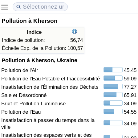
Pollution à Kherson
Coût de la vie
Prix de l'immobilier
Qualité de Vie
Indice
Indice du Coût de la Vie (Actuel)
Indice des Prix de l'immobilier (Actuel)
Indice de Qualité de Vie
Indice de pollution:
56,74
Échelle Exp. de la Pollution:
100,57
Indice du Coût de la Vie
Indice des Prix de l'immobilier
Indice de Qualité de Vie (Actuel)
Pollution à Kherson, Ukraine
Pollution de l'Air
45.45
Indice du coût de la vie par pays
Indice des Prix de l'immobilier par Pays
Indice de qualité de vie par pays
Pollution de l'Eau Potable et Inaccessibilité
59.09
à Akaba
Criminalité
Insatisfaction de l'Élimination des Déchets
77.27
Sale et Désordonné
65.91
Indice de Criminalité (Actuel)
Bruit et Pollution Lumineuse
34.09
Pollution de l'Eau
54.55
Indice de Criminalité
Insatisfaction à passer du temps dans la
34.09
ville
Indice de criminalité par pays
Insatisfaction des espaces verts et des