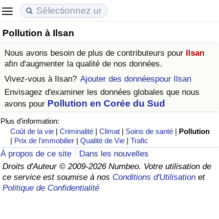
Pollution à Ilsan
Coût de la vie
Prix de l'immobilier
Qualité de Vie
Nous avons besoin de plus de contributeurs pour
Ilsan
Indice du Coût de la Vie (Actuel)
Indice des Prix de l'immobilier (Actuel)
Indice de Qualité de Vie
afin d'augmenter la qualité de nos données.
Vivez-vous à
Ilsan
?
Ajouter des donnéespour Ilsan
Indice du Coût de la Vie
Indice des Prix de l'immobilier
Indice de Qualité de Vie (Actuel)
Envisagez d'examiner les données globales que nous
Pollution en Corée du Sud
avons pour
Indice du coût de la vie par pays
Indice des Prix de l'immobilier par Pays
Indice de qualité de vie par pays
Plus d'information:
Coût de la vie
|
Criminalité
|
Climat
|
Soins de santé
|
Pollution
à Akaba
Criminalité
|
Prix de l'immobilier
|
Qualité de Vie
|
Trafic
À propos de ce site
Dans les nouvelles
Indice de Criminalité (Actuel)
Droits d'Auteur © 2009-2026 Numbeo. Votre utilisation de
ce service est soumise à nos
Conditions d'Utilisation
et
Indice de Criminalité
Politique de Confidentialité
Indice de criminalité par pays