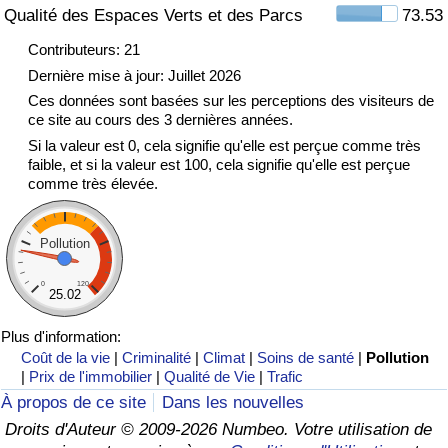
Qualité des Espaces Verts et des Parcs
73.53
Indice de Trafic
Contributeurs: 21
Dernière mise à jour: Juillet 2026
Indice de Trafic (Actuel)
Ces données sont basées sur les perceptions des visiteurs de
ce site au cours des 3 dernières années.
Si la valeur est 0, cela signifie qu'elle est perçue comme très
Indice de Trafic par Pays
faible, et si la valeur est 100, cela signifie qu'elle est perçue
comme très élevée.
Pollution
0
120
25.02
Plus d'information:
Coût de la vie
|
Criminalité
|
Climat
|
Soins de santé
|
Pollution
|
Prix de l'immobilier
|
Qualité de Vie
|
Trafic
À propos de ce site
Dans les nouvelles
Droits d'Auteur © 2009-2026 Numbeo. Votre utilisation de