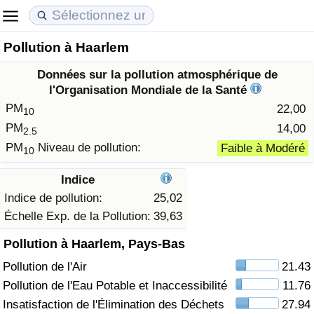
Pollution à Haarlem
Coût de la vie
Prix de l'immobilier
Qualité de Vie
Données sur la pollution atmosphérique de
Indice du Coût de la Vie (Actuel)
Indice des Prix de l'immobilier (Actuel)
Indice de Qualité de Vie
l'Organisation Mondiale de la Santé
PM
22,00
10
Indice du Coût de la Vie
Indice des Prix de l'immobilier
Indice de Qualité de Vie (Actuel)
PM
14,00
2.5
PM
Niveau de pollution:
Faible à Modéré
10
Indice du coût de la vie par pays
Indice des Prix de l'immobilier par Pays
Indice de qualité de vie par pays
Indice
à Akaba
Criminalité
Indice de pollution:
25,02
Échelle Exp. de la Pollution:
39,63
Indice de Criminalité (Actuel)
Pollution à Haarlem, Pays-Bas
Pollution de l'Air
21.43
Indice de Criminalité
Pollution de l'Eau Potable et Inaccessibilité
11.76
Indice de criminalité par pays
Insatisfaction de l'Élimination des Déchets
27.94