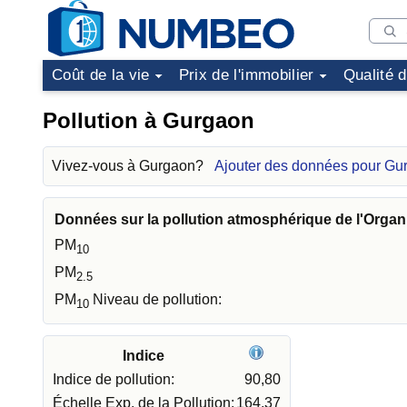
Coût de la vie
Prix de l'immobilier
Qualité 
Pollution à Gurgaon
Vivez-vous à Gurgaon?
Ajouter des données pour Gu
Données sur la pollution atmosphérique de l'Organ
PM
10
PM
2.5
PM
Niveau de pollution:
10
Indice
Indice de pollution:
90,80
Échelle Exp. de la Pollution:
164,37