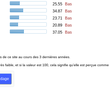
25.55
Bas
34.87
Bas
23.71
Bas
20.89
Bas
37.05
Bas
s de ce site au cours des 3 dernières années.
rès faible, et si la valeur est 100, cela signifie qu'elle est perçue comme
ondage