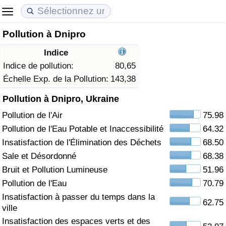
Pollution à Dnipro
Coût de la vie
Prix de l'immobilier
Qualité de Vie
Indice
Indice du Coût de la Vie (Actuel)
Indice des Prix de l'immobilier (Actuel)
Indice de Qualité de Vie
Indice de pollution:
80,65
Échelle Exp. de la Pollution:
143,38
Indice du Coût de la Vie
Indice des Prix de l'immobilier
Indice de Qualité de Vie (Actuel)
Pollution à Dnipro, Ukraine
Pollution de l'Air
75.98
Indice du coût de la vie par pays
Indice des Prix de l'immobilier par Pays
Indice de qualité de vie par pays
Pollution de l'Eau Potable et Inaccessibilité
64.32
à Akaba
Criminalité
Insatisfaction de l'Élimination des Déchets
68.50
Sale et Désordonné
68.38
Indice de Criminalité (Actuel)
Bruit et Pollution Lumineuse
51.96
Pollution de l'Eau
70.79
Indice de Criminalité
Insatisfaction à passer du temps dans la
62.75
ville
Indice de criminalité par pays
Insatisfaction des espaces verts et des