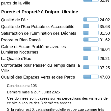
52.97
parcs de la ville
Soins de santé
Pureté et Propreté à Dnipro, Ukraine
Qualité de l'Air
24.02
Indice des soins de santé (Actuel)
Qualité de l'Eau Potable et Accessibilité
35.68
Satisfaction de l'Élimination des Déchets
31.50
Indice des soins de santé
Propre et Bien Rangé
31.62
Calme et Aucun Problème avec les
Indice des soins de santé par Pays
48.04
Lumières Nocturnes
La Qualité d'Eau
29.21
Pollution
Confortable pour Passer du Temps dans la
37.25
Ville
Indice de Pollution (Actuel)
Qualité des Espaces Verts et des Parcs
47.03
Indice de pollution
Contributeurs: 103
Dernière mise à jour: Juillet 2025
Indice de Pollution par Pays
Ces données sont basées sur les perceptions des visiteurs de
ce site au cours des 3 dernières années.
Si la valeur est 0, cela signifie qu'elle est perçue comme très
Trafic