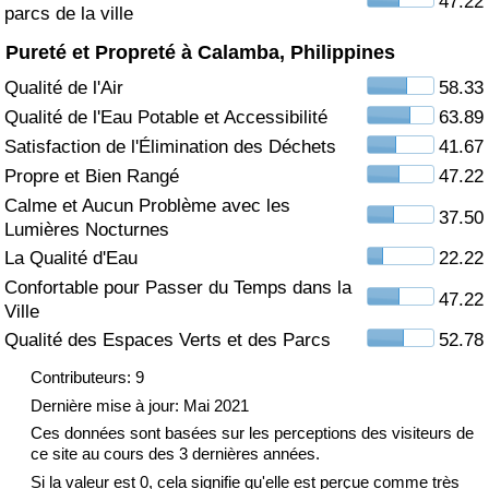
47.22
parcs de la ville
Soins de santé
Pureté et Propreté à Calamba, Philippines
Qualité de l'Air
58.33
Indice des soins de santé (Actuel)
Qualité de l'Eau Potable et Accessibilité
63.89
Satisfaction de l'Élimination des Déchets
41.67
Indice des soins de santé
Propre et Bien Rangé
47.22
Calme et Aucun Problème avec les
Indice des soins de santé par Pays
37.50
Lumières Nocturnes
La Qualité d'Eau
22.22
Pollution
Confortable pour Passer du Temps dans la
47.22
Ville
Indice de Pollution (Actuel)
Qualité des Espaces Verts et des Parcs
52.78
Indice de pollution
Contributeurs: 9
Dernière mise à jour: Mai 2021
Indice de Pollution par Pays
Ces données sont basées sur les perceptions des visiteurs de
ce site au cours des 3 dernières années.
Si la valeur est 0, cela signifie qu'elle est perçue comme très
Trafic