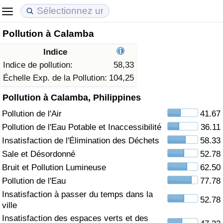
Pollution à Calamba
Coût de la vie
Prix de l'immobilier
Qualité de Vie
Indice
Indice du Coût de la Vie (Actuel)
Indice des Prix de l'immobilier (Actuel)
Indice de Qualité de Vie
Indice de pollution:
58,33
Échelle Exp. de la Pollution:
104,25
Indice du Coût de la Vie
Indice des Prix de l'immobilier
Indice de Qualité de Vie (Actuel)
Pollution à Calamba, Philippines
Pollution de l'Air
41.67
Indice du coût de la vie par pays
Indice des Prix de l'immobilier par Pays
Indice de qualité de vie par pays
Pollution de l'Eau Potable et Inaccessibilité
36.11
à Akaba
Criminalité
Insatisfaction de l'Élimination des Déchets
58.33
Sale et Désordonné
52.78
Indice de Criminalité (Actuel)
Bruit et Pollution Lumineuse
62.50
Pollution de l'Eau
77.78
Indice de Criminalité
Insatisfaction à passer du temps dans la
52.78
ville
Indice de criminalité par pays
Insatisfaction des espaces verts et des