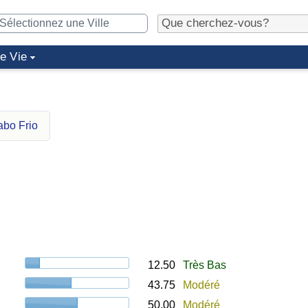
de Vie
abo Frio
12.50
Très Bas
43.75
Modéré
50.00
Modéré