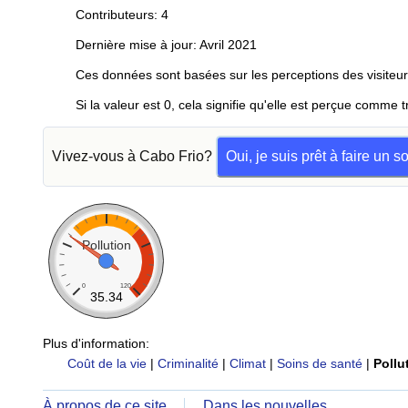
Contributeurs: 4
Dernière mise à jour: Avril 2021
Ces données sont basées sur les perceptions des visiteur
Si la valeur est 0, cela signifie qu'elle est perçue comme t
Vivez-vous à Cabo Frio?
Oui, je suis prêt à faire un 
Pollution
0
120
35.34
Plus d'information:
Coût de la vie
|
Criminalité
|
Climat
|
Soins de santé
|
Pollu
À propos de ce site
Dans les nouvelles