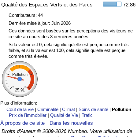
Qualité des Espaces Verts et des Parcs
72.86
Indice de Trafic
Contributeurs: 44
Dernière mise à jour: Juin 2026
Indice de Trafic (Actuel)
Ces données sont basées sur les perceptions des visiteurs de
ce site au cours des 3 dernières années.
Si la valeur est 0, cela signifie qu'elle est perçue comme très
Indice de Trafic par Pays
faible, et si la valeur est 100, cela signifie qu'elle est perçue
comme très élevée.
Pollution
0
120
25.91
Plus d'information:
Coût de la vie
|
Criminalité
|
Climat
|
Soins de santé
|
Pollution
|
Prix de l'immobilier
|
Qualité de Vie
|
Trafic
À propos de ce site
Dans les nouvelles
Droits d'Auteur © 2009-2026 Numbeo. Votre utilisation de