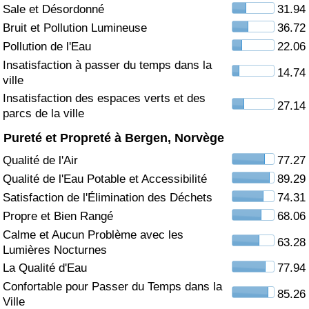
Sale et Désordonné
31.94
Soins de santé
Bruit et Pollution Lumineuse
36.72
Pollution de l'Eau
22.06
Indice des soins de santé (Actuel)
Insatisfaction à passer du temps dans la
14.74
ville
Indice des soins de santé
Insatisfaction des espaces verts et des
27.14
parcs de la ville
Indice des soins de santé par Pays
Pureté et Propreté à Bergen, Norvège
Qualité de l'Air
77.27
Pollution
Qualité de l'Eau Potable et Accessibilité
89.29
Satisfaction de l'Élimination des Déchets
74.31
Indice de Pollution (Actuel)
Propre et Bien Rangé
68.06
Calme et Aucun Problème avec les
Indice de pollution
63.28
Lumières Nocturnes
La Qualité d'Eau
77.94
Indice de Pollution par Pays
Confortable pour Passer du Temps dans la
85.26
Ville
Trafic