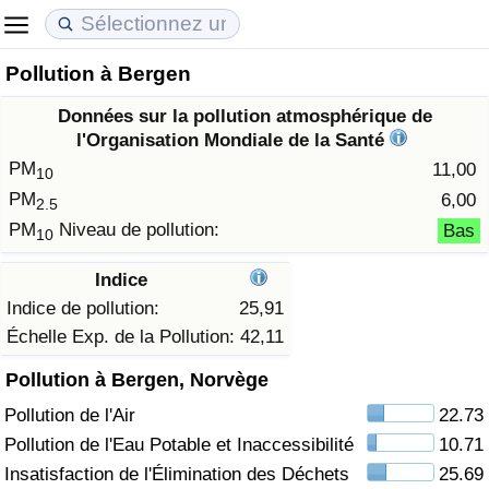
Pollution à Bergen
Coût de la vie
Prix de l'immobilier
Qualité de Vie
Données sur la pollution atmosphérique de
Indice du Coût de la Vie (Actuel)
Indice des Prix de l'immobilier (Actuel)
Indice de Qualité de Vie
l'Organisation Mondiale de la Santé
PM
11,00
10
Indice du Coût de la Vie
Indice des Prix de l'immobilier
Indice de Qualité de Vie (Actuel)
PM
6,00
2.5
PM
Niveau de pollution:
Bas
10
Indice du coût de la vie par pays
Indice des Prix de l'immobilier par Pays
Indice de qualité de vie par pays
Indice
à Akaba
Criminalité
Indice de pollution:
25,91
Échelle Exp. de la Pollution:
42,11
Indice de Criminalité (Actuel)
Pollution à Bergen, Norvège
Pollution de l'Air
22.73
Indice de Criminalité
Pollution de l'Eau Potable et Inaccessibilité
10.71
Indice de criminalité par pays
Insatisfaction de l'Élimination des Déchets
25.69