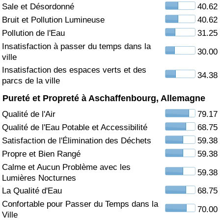
Sale et Désordonné
40.62
Soins de santé
Bruit et Pollution Lumineuse
40.62
Pollution de l'Eau
31.25
Indice des soins de santé (Actuel)
Insatisfaction à passer du temps dans la
30.00
ville
Indice des soins de santé
Insatisfaction des espaces verts et des
34.38
parcs de la ville
Indice des soins de santé par Pays
Pureté et Propreté à Aschaffenbourg, Allemagne
Qualité de l'Air
79.17
Pollution
Qualité de l'Eau Potable et Accessibilité
68.75
Satisfaction de l'Élimination des Déchets
59.38
Indice de Pollution (Actuel)
Propre et Bien Rangé
59.38
Calme et Aucun Problème avec les
Indice de pollution
59.38
Lumières Nocturnes
La Qualité d'Eau
68.75
Indice de Pollution par Pays
Confortable pour Passer du Temps dans la
70.00
Ville
Trafic