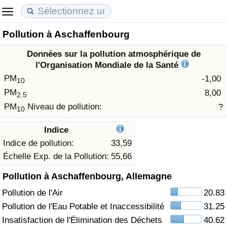
Pollution à Aschaffenbourg
Coût de la vie
Prix de l'immobilier
Qualité de Vie
Données sur la pollution atmosphérique de
Indice du Coût de la Vie (Actuel)
Indice des Prix de l'immobilier (Actuel)
Indice de Qualité de Vie
l'Organisation Mondiale de la Santé
PM
-1,00
10
Indice du Coût de la Vie
Indice des Prix de l'immobilier
Indice de Qualité de Vie (Actuel)
PM
8,00
2.5
PM
Niveau de pollution:
?
10
Indice du coût de la vie par pays
Indice des Prix de l'immobilier par Pays
Indice de qualité de vie par pays
Indice
à Akaba
Criminalité
Indice de pollution:
33,59
Échelle Exp. de la Pollution:
55,66
Indice de Criminalité (Actuel)
Pollution à Aschaffenbourg, Allemagne
Pollution de l'Air
20.83
Indice de Criminalité
Pollution de l'Eau Potable et Inaccessibilité
31.25
Indice de criminalité par pays
Insatisfaction de l'Élimination des Déchets
40.62