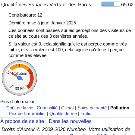
Qualité des Espaces Verts et des Parcs
65.62
Indice de Trafic
Contributeurs: 12
Dernière mise à jour: Janvier 2025
Indice de Trafic (Actuel)
Ces données sont basées sur les perceptions des visiteurs de
ce site au cours des 3 dernières années.
Si la valeur est 0, cela signifie qu'elle est perçue comme très
Indice de Trafic par Pays
faible, et si la valeur est 100, cela signifie qu'elle est perçue
comme très élevée.
Pollution
0
120
33.59
Plus d'information:
Coût de la vie
|
Criminalité
|
Climat
|
Soins de santé
|
Pollution
|
Prix de l'immobilier
|
Qualité de Vie
|
Trafic
À propos de ce site
Dans les nouvelles
Droits d'Auteur © 2009-2026 Numbeo. Votre utilisation de