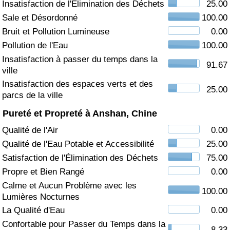
Insatisfaction de l'Élimination des Déchets
25.00
Sale et Désordonné
100.00
Soins de santé
Bruit et Pollution Lumineuse
0.00
Indice des soins de santé (Actuel)
Pollution de l'Eau
100.00
Insatisfaction à passer du temps dans la
91.67
ville
Indice des soins de santé
Insatisfaction des espaces verts et des
25.00
parcs de la ville
Indice des soins de santé par Pays
Pureté et Propreté à Anshan, Chine
Pollution
Qualité de l'Air
0.00
Qualité de l'Eau Potable et Accessibilité
25.00
Indice de Pollution (Actuel)
Satisfaction de l'Élimination des Déchets
75.00
Propre et Bien Rangé
0.00
Indice de pollution
Calme et Aucun Problème avec les
100.00
Lumières Nocturnes
Indice de Pollution par Pays
La Qualité d'Eau
0.00
Confortable pour Passer du Temps dans la
Trafic
8.33