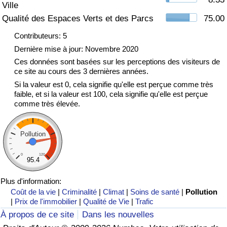
Ville
Qualité des Espaces Verts et des Parcs
75.00
Indice de Trafic
Contributeurs: 5
Indice de Trafic (Actuel)
Dernière mise à jour: Novembre 2020
Ces données sont basées sur les perceptions des visiteurs de
ce site au cours des 3 dernières années.
Indice de Trafic par Pays
Si la valeur est 0, cela signifie qu'elle est perçue comme très
faible, et si la valeur est 100, cela signifie qu'elle est perçue
comme très élevée.
Pollution
0
120
95.4
Plus d'information:
Coût de la vie
|
Criminalité
|
Climat
|
Soins de santé
|
Pollution
|
Prix de l'immobilier
|
Qualité de Vie
|
Trafic
À propos de ce site
Dans les nouvelles