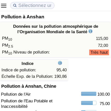
Pollution à Anshan
Coût de la vie
Prix de l'immobilier
Qualité de Vie
Données sur la pollution atmosphérique de
Indice du Coût de la Vie (Actuel)
Indice des Prix de l'immobilier (Actuel)
Indice de Qualité de Vie
l'Organisation Mondiale de la Santé
PM
115,00
10
Indice du Coût de la Vie
Indice des Prix de l'immobilier
Indice de Qualité de Vie (Actuel)
PM
72,00
2.5
PM
Niveau de pollution:
Très haut
10
Indice du coût de la vie par pays
Indice des Prix de l'immobilier par Pays
Indice de qualité de vie par pays
Indice
à Akaba
Criminalité
Indice de pollution:
95,40
Échelle Exp. de la Pollution:
190,86
Indice de Criminalité (Actuel)
Pollution à Anshan, Chine
Pollution de l'Air
100.00
Indice de Criminalité
Pollution de l'Eau Potable et
75.00
Inaccessibilité
Indice de criminalité par pays