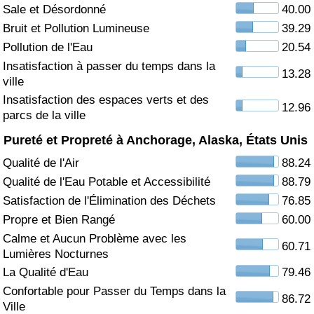
Sale et Désordonné
40.00
Soins de santé
Bruit et Pollution Lumineuse
39.29
Pollution de l'Eau
20.54
Indice des soins de santé (Actuel)
Insatisfaction à passer du temps dans la
13.28
ville
Indice des soins de santé
Insatisfaction des espaces verts et des
12.96
parcs de la ville
Indice des soins de santé par Pays
Pureté et Propreté à Anchorage, Alaska, États Unis
Qualité de l'Air
88.24
Pollution
Qualité de l'Eau Potable et Accessibilité
88.79
Satisfaction de l'Élimination des Déchets
76.85
Indice de Pollution (Actuel)
Propre et Bien Rangé
60.00
Calme et Aucun Problème avec les
Indice de pollution
60.71
Lumières Nocturnes
La Qualité d'Eau
79.46
Indice de Pollution par Pays
Confortable pour Passer du Temps dans la
86.72
Ville
Trafic