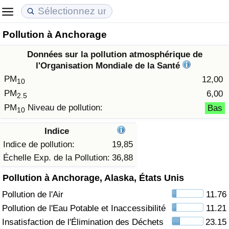
Pollution à Anchorage
Coût de la vie
Prix de l'immobilier
Qualité de Vie
Données sur la pollution atmosphérique de
Indice du Coût de la Vie (Actuel)
Indice des Prix de l'immobilier (Actuel)
Indice de Qualité de Vie
l'Organisation Mondiale de la Santé
PM
12,00
10
Indice du Coût de la Vie
Indice des Prix de l'immobilier
Indice de Qualité de Vie (Actuel)
PM
6,00
2.5
PM
Niveau de pollution:
Bas
10
Indice du coût de la vie par pays
Indice des Prix de l'immobilier par Pays
Indice de qualité de vie par pays
Indice
à Akaba
Criminalité
Indice de pollution:
19,85
Échelle Exp. de la Pollution:
36,88
Indice de Criminalité (Actuel)
Pollution à Anchorage, Alaska, États Unis
Pollution de l'Air
11.76
Indice de Criminalité
Pollution de l'Eau Potable et Inaccessibilité
11.21
Indice de criminalité par pays
Insatisfaction de l'Élimination des Déchets
23.15