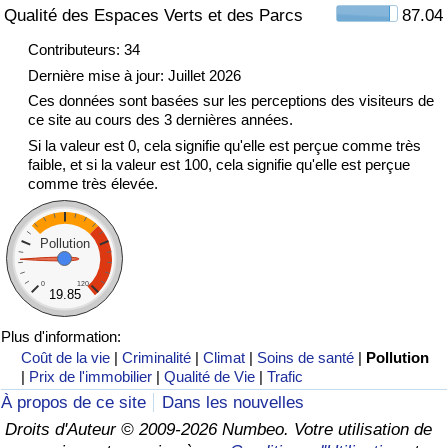
Qualité des Espaces Verts et des Parcs
87.04
Indice de Trafic
Contributeurs: 34
Dernière mise à jour: Juillet 2026
Indice de Trafic (Actuel)
Ces données sont basées sur les perceptions des visiteurs de
ce site au cours des 3 dernières années.
Si la valeur est 0, cela signifie qu'elle est perçue comme très
Indice de Trafic par Pays
faible, et si la valeur est 100, cela signifie qu'elle est perçue
comme très élevée.
Pollution
0
120
19.85
Plus d'information:
Coût de la vie
|
Criminalité
|
Climat
|
Soins de santé
|
Pollution
|
Prix de l'immobilier
|
Qualité de Vie
|
Trafic
À propos de ce site
Dans les nouvelles
Droits d'Auteur © 2009-2026 Numbeo. Votre utilisation de