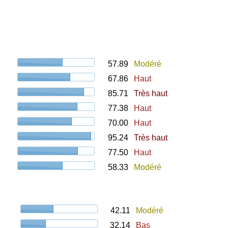
57.89
Modéré
67.86
Haut
85.71
Très haut
77.38
Haut
70.00
Haut
95.24
Très haut
77.50
Haut
58.33
Modéré
42.11
Modéré
32.14
Bas