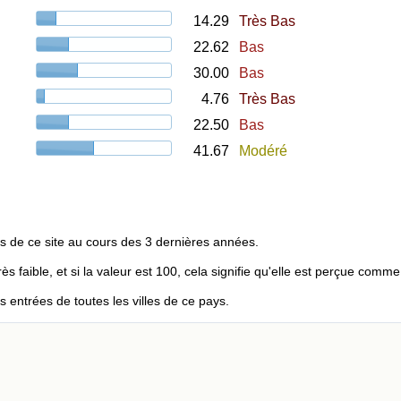
14.29
Très Bas
22.62
Bas
30.00
Bas
4.76
Très Bas
22.50
Bas
41.67
Modéré
s de ce site au cours des 3 dernières années.
rès faible, et si la valeur est 100, cela signifie qu'elle est perçue comme
entrées de toutes les villes de ce pays.