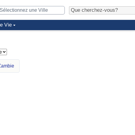
de Vie
 Zambie