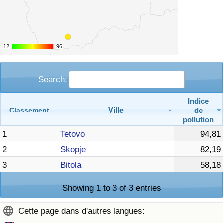
12
12
96
96
Search:
Indice
Ville
de
Classement
pollution
1
Tetovo
94,81
2
Skopje
82,19
3
Bitola
58,18
Showing 1 to 3 of 3 entries
Cette page dans d'autres langues: