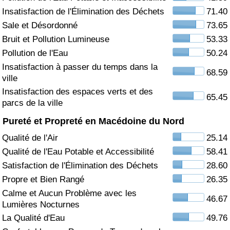
Insatisfaction de l'Élimination des Déchets
71.40
Soins de santé
Sale et Désordonné
73.65
Bruit et Pollution Lumineuse
53.33
Indice des soins de santé (Actuel)
Pollution de l'Eau
50.24
Insatisfaction à passer du temps dans la
Indice des soins de santé
68.59
ville
Insatisfaction des espaces verts et des
Indice des soins de santé par Pays
65.45
parcs de la ville
Pureté et Propreté en Macédoine du Nord
Pollution
Qualité de l'Air
25.14
Indice de Pollution (Actuel)
Qualité de l'Eau Potable et Accessibilité
58.41
Satisfaction de l'Élimination des Déchets
28.60
Indice de pollution
Propre et Bien Rangé
26.35
Calme et Aucun Problème avec les
46.67
Indice de Pollution par Pays
Lumières Nocturnes
La Qualité d'Eau
49.76
Trafic