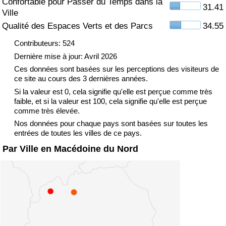
Confortable pour Passer du Temps dans la
31.41
Ville
Indice de Trafic
Qualité des Espaces Verts et des Parcs
34.55
Contributeurs: 524
Indice de Trafic (Actuel)
Dernière mise à jour: Avril 2026
Ces données sont basées sur les perceptions des visiteurs de
Indice de Trafic par Pays
ce site au cours des 3 dernières années.
Si la valeur est 0, cela signifie qu'elle est perçue comme très
faible, et si la valeur est 100, cela signifie qu'elle est perçue
comme très élevée.
Nos données pour chaque pays sont basées sur toutes les
entrées de toutes les villes de ce pays.
Par Ville en Macédoine du Nord