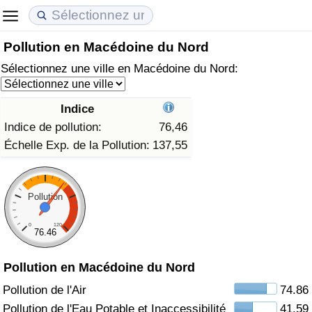
Pollution en Macédoine du Nord
Coût de la vie
Prix de l'immobilier
Qualité de Vie
Sélectionnez une ville en Macédoine du Nord:
Indice du Coût de la Vie (Actuel)
Indice des Prix de l'immobilier (Actuel)
Indice de Qualité de Vie
Indice
Indice du Coût de la Vie
Indice des Prix de l'immobilier
Indice de Qualité de Vie (Actuel)
Indice de pollution:
76,46
Échelle Exp. de la Pollution:
137,55
Indice du coût de la vie par pays
Indice des Prix de l'immobilier par Pays
Indice de qualité de vie par pays
à Akaba
Criminalité
Pollution
0
120
Indice de Criminalité (Actuel)
76.46
Indice de Criminalité
Pollution en Macédoine du Nord
Pollution de l'Air
74.86
Indice de criminalité par pays
Pollution de l'Eau Potable et Inaccessibilité
41.59