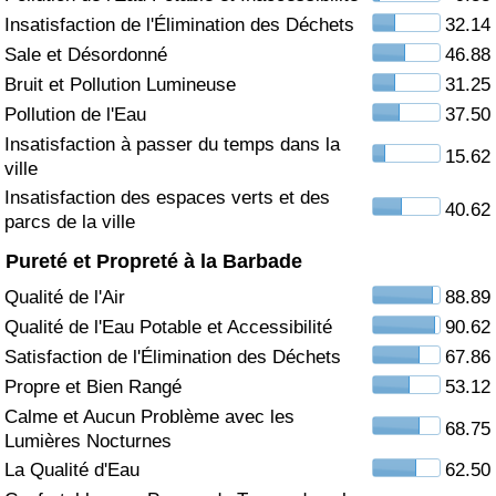
Insatisfaction de l'Élimination des Déchets
32.14
Soins de santé
Sale et Désordonné
46.88
Bruit et Pollution Lumineuse
31.25
Indice des soins de santé (Actuel)
Pollution de l'Eau
37.50
Insatisfaction à passer du temps dans la
Indice des soins de santé
15.62
ville
Insatisfaction des espaces verts et des
Indice des soins de santé par Pays
40.62
parcs de la ville
Pureté et Propreté à la Barbade
Pollution
Qualité de l'Air
88.89
Indice de Pollution (Actuel)
Qualité de l'Eau Potable et Accessibilité
90.62
Satisfaction de l'Élimination des Déchets
67.86
Indice de pollution
Propre et Bien Rangé
53.12
Calme et Aucun Problème avec les
68.75
Indice de Pollution par Pays
Lumières Nocturnes
La Qualité d'Eau
62.50
Trafic