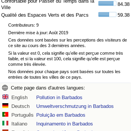
Confortable pour Passer du Temps dans la
84.38
Ville
Indice de Trafic
Qualité des Espaces Verts et des Parcs
59.38
Contributeurs: 9
Indice de Trafic (Actuel)
Dernière mise à jour: Août 2019
Ces données sont basées sur les perceptions des visiteurs de
Indice de Trafic par Pays
ce site au cours des 3 dernières années.
Si la valeur est 0, cela signifie qu'elle est perçue comme très
faible, et si la valeur est 100, cela signifie qu'elle est perçue
comme très élevée.
Nos données pour chaque pays sont basées sur toutes les
entrées de toutes les villes de ce pays.
Cette page dans d'autres langues:
English
Pollution in Barbados
Deutsch
Umweltverschmutzung in Barbados
Português
Poluição em Barbados
Italiano
Inquinamento in Barbados