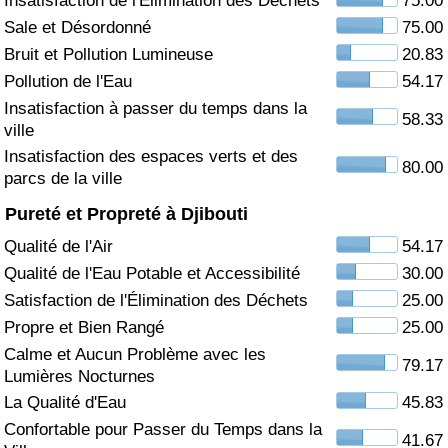
Insatisfaction de l'Élimination des Déchets
75.00
Sale et Désordonné
75.00
Soins de santé
Bruit et Pollution Lumineuse
20.83
Pollution de l'Eau
54.17
Indice des soins de santé (Actuel)
Insatisfaction à passer du temps dans la
58.33
ville
Indice des soins de santé
Insatisfaction des espaces verts et des
80.00
parcs de la ville
Indice des soins de santé par Pays
Pureté et Propreté à Djibouti
Pollution
Qualité de l'Air
54.17
Qualité de l'Eau Potable et Accessibilité
30.00
Indice de Pollution (Actuel)
Satisfaction de l'Élimination des Déchets
25.00
Propre et Bien Rangé
25.00
Indice de pollution
Calme et Aucun Problème avec les
79.17
Lumières Nocturnes
Indice de Pollution par Pays
La Qualité d'Eau
45.83
Confortable pour Passer du Temps dans la
41.67
Trafic