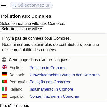
Pollution aux Comores
Coût de la vie
Prix de l'immobilier
Qualité de Vie
Sélectionnez une ville aux Comores:
Indice du Coût de la Vie (Actuel)
Indice des Prix de l'immobilier (Actuel)
Indice de Qualité de Vie
Il n'y a pas de données pour Comores.
Indice du Coût de la Vie
Indice des Prix de l'immobilier
Indice de Qualité de Vie (Actuel)
Nous aimerions obtenir plus de contributeurs pour une
meilleure fiabilité des données.
Indice du coût de la vie par pays
Indice des Prix de l'immobilier par Pays
Indice de qualité de vie par pays
Cette page dans d'autres langues:
à Akaba
Criminalité
English
Pollution in Comoros
Deutsch
Umweltverschmutzung in den Komoren
Indice de Criminalité (Actuel)
Português
Poluição nas Comores
Italiano
Inquinamento in Comore
Indice de Criminalité
Español
Contaminación en Comoras
Indice de criminalité par pays
Plus d'information: