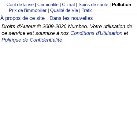
Coût de la vie
|
Criminalité
|
Climat
|
Soins de santé
|
Pollution
|
Prix de l'immobilier
|
Qualité de Vie
|
Trafic
Soins de santé
À propos de ce site
Dans les nouvelles
Droits d'Auteur © 2009-2026 Numbeo. Votre utilisation de
Indice des soins de santé (Actuel)
ce service est soumise à nos
Conditions d'Utilisation
et
Politique de Confidentialité
Indice des soins de santé
Indice des soins de santé par Pays
Pollution
Indice de Pollution (Actuel)
Indice de pollution
Indice de Pollution par Pays
Trafic