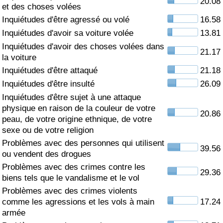
20.08
et des choses volées
Soins de santé
Inquiétudes d'être agressé ou volé
16.58
Inquiétudes d'avoir sa voiture volée
13.81
Indice des soins de santé (Actuel)
Inquiétudes d'avoir des choses volées dans
21.17
la voiture
Indice des soins de santé
Inquiétudes d'être attaqué
21.18
Inquiétudes d'être insulté
26.09
Indice des soins de santé par Pays
Inquiétudes d'être sujet à une attaque
physique en raison de la couleur de votre
20.86
peau, de votre origine ethnique, de votre
Pollution
sexe ou de votre religion
Problèmes avec des personnes qui utilisent
Indice de Pollution (Actuel)
39.56
ou vendent des drogues
Problèmes avec des crimes contre les
Indice de pollution
29.36
biens tels que le vandalisme et le vol
Problèmes avec des crimes violents
Indice de Pollution par Pays
comme les agressions et les vols à main
17.24
armée
Trafic