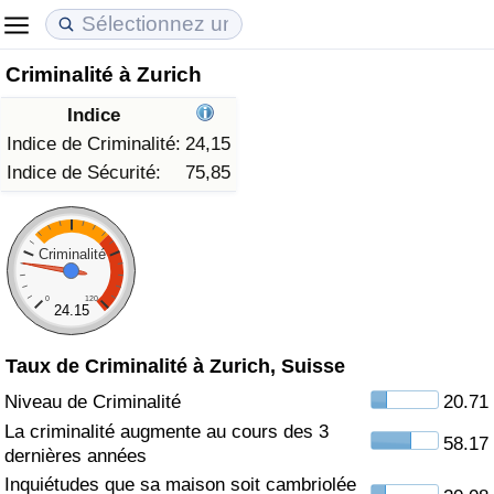
Criminalité à Zurich
Coût de la vie
Prix de l'immobilier
Qualité de Vie
Indice
Indice du Coût de la Vie (Actuel)
Indice des Prix de l'immobilier (Actuel)
Indice de Qualité de Vie
Indice de Criminalité:
24,15
Indice de Sécurité:
75,85
Indice du Coût de la Vie
Indice des Prix de l'immobilier
Indice de Qualité de Vie (Actuel)
Indice du coût de la vie par pays
Indice des Prix de l'immobilier par Pays
Indice de qualité de vie par pays
Criminalité
0
120
à Akaba
Criminalité
24.15
Taux de Criminalité à Zurich, Suisse
Indice de Criminalité (Actuel)
Niveau de Criminalité
20.71
Indice de Criminalité
La criminalité augmente au cours des 3
58.17
dernières années
Indice de criminalité par pays
Inquiétudes que sa maison soit cambriolée