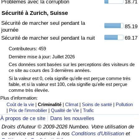
Problèmes avec la corruption
18.71
Sécurité à Zurich, Suisse
Indice de Trafic
Sécurité de marcher seul pendant la
85.19
journée
Indice de Trafic (Actuel)
Sécurité de marcher seul pendant la nuit
69.17
Indice de Trafic par Pays
Contributeurs: 459
Dernière mise à jour: Juillet 2026
Ces données sont basées sur les perceptions des visiteurs de
ce site au cours des 3 dernières années.
Si la valeur est 0, cela signifie qu'elle est perçue comme très
faible, et si la valeur est 100, cela signifie qu'elle est perçue
comme très élevée.
Plus d'information:
Coût de la vie
|
Criminalité
|
Climat
|
Soins de santé
|
Pollution
|
Prix de l'immobilier
|
Qualité de Vie
|
Trafic
À propos de ce site
Dans les nouvelles
Droits d'Auteur © 2009-2026 Numbeo. Votre utilisation de
ce service est soumise à nos
Conditions d'Utilisation
et