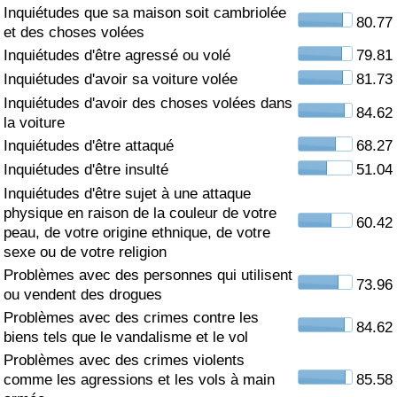
Inquiétudes que sa maison soit cambriolée
80.77
Soins de santé
et des choses volées
Inquiétudes d'être agressé ou volé
79.81
Indice des soins de santé (Actuel)
Inquiétudes d'avoir sa voiture volée
81.73
Inquiétudes d'avoir des choses volées dans
84.62
Indice des soins de santé
la voiture
Inquiétudes d'être attaqué
68.27
Indice des soins de santé par Pays
Inquiétudes d'être insulté
51.04
Inquiétudes d'être sujet à une attaque
Pollution
physique en raison de la couleur de votre
60.42
peau, de votre origine ethnique, de votre
sexe ou de votre religion
Indice de Pollution (Actuel)
Problèmes avec des personnes qui utilisent
73.96
ou vendent des drogues
Indice de pollution
Problèmes avec des crimes contre les
84.62
biens tels que le vandalisme et le vol
Indice de Pollution par Pays
Problèmes avec des crimes violents
comme les agressions et les vols à main
85.58
Trafic