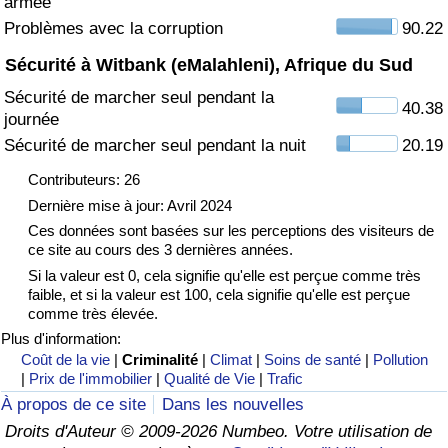
armée
Problèmes avec la corruption
90.22
Indice de Trafic
Sécurité à Witbank (eMalahleni), Afrique du Sud
Sécurité de marcher seul pendant la
Indice de Trafic (Actuel)
40.38
journée
Sécurité de marcher seul pendant la nuit
20.19
Indice de Trafic par Pays
Contributeurs: 26
Dernière mise à jour: Avril 2024
Ces données sont basées sur les perceptions des visiteurs de
ce site au cours des 3 dernières années.
Si la valeur est 0, cela signifie qu'elle est perçue comme très
faible, et si la valeur est 100, cela signifie qu'elle est perçue
comme très élevée.
Plus d'information:
Coût de la vie
|
Criminalité
|
Climat
|
Soins de santé
|
Pollution
|
Prix de l'immobilier
|
Qualité de Vie
|
Trafic
À propos de ce site
Dans les nouvelles
Droits d'Auteur © 2009-2026 Numbeo. Votre utilisation de