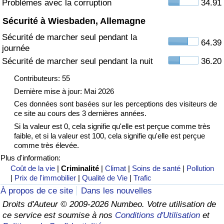
Problèmes avec la corruption
34.91
Sécurité à Wiesbaden, Allemagne
Indice de Trafic
Sécurité de marcher seul pendant la
64.39
journée
Indice de Trafic (Actuel)
Sécurité de marcher seul pendant la nuit
36.20
Indice de Trafic par Pays
Contributeurs: 55
Dernière mise à jour: Mai 2026
Ces données sont basées sur les perceptions des visiteurs de
ce site au cours des 3 dernières années.
Si la valeur est 0, cela signifie qu'elle est perçue comme très
faible, et si la valeur est 100, cela signifie qu'elle est perçue
comme très élevée.
Plus d'information:
Coût de la vie
|
Criminalité
|
Climat
|
Soins de santé
|
Pollution
|
Prix de l'immobilier
|
Qualité de Vie
|
Trafic
À propos de ce site
Dans les nouvelles
Droits d'Auteur © 2009-2026 Numbeo. Votre utilisation de
ce service est soumise à nos
Conditions d'Utilisation
et