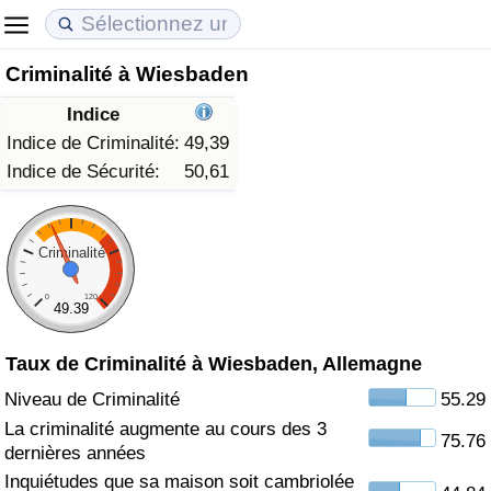
Criminalité à Wiesbaden
Coût de la vie
Prix de l'immobilier
Qualité de Vie
Indice
Indice du Coût de la Vie (Actuel)
Indice des Prix de l'immobilier (Actuel)
Indice de Qualité de Vie
Indice de Criminalité:
49,39
Indice de Sécurité:
50,61
Indice du Coût de la Vie
Indice des Prix de l'immobilier
Indice de Qualité de Vie (Actuel)
Indice du coût de la vie par pays
Indice des Prix de l'immobilier par Pays
Indice de qualité de vie par pays
Criminalité
0
120
à Akaba
Criminalité
49.39
Taux de Criminalité à Wiesbaden, Allemagne
Indice de Criminalité (Actuel)
Niveau de Criminalité
55.29
Indice de Criminalité
La criminalité augmente au cours des 3
75.76
dernières années
Indice de criminalité par pays
Inquiétudes que sa maison soit cambriolée