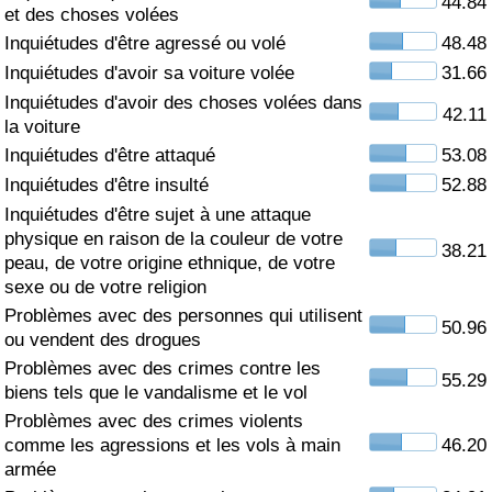
44.84
et des choses volées
Soins de santé
Inquiétudes d'être agressé ou volé
48.48
Inquiétudes d'avoir sa voiture volée
31.66
Indice des soins de santé (Actuel)
Inquiétudes d'avoir des choses volées dans
42.11
la voiture
Indice des soins de santé
Inquiétudes d'être attaqué
53.08
Inquiétudes d'être insulté
52.88
Indice des soins de santé par Pays
Inquiétudes d'être sujet à une attaque
physique en raison de la couleur de votre
38.21
peau, de votre origine ethnique, de votre
Pollution
sexe ou de votre religion
Problèmes avec des personnes qui utilisent
Indice de Pollution (Actuel)
50.96
ou vendent des drogues
Problèmes avec des crimes contre les
Indice de pollution
55.29
biens tels que le vandalisme et le vol
Problèmes avec des crimes violents
Indice de Pollution par Pays
comme les agressions et les vols à main
46.20
armée
Trafic