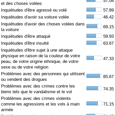
57.04
et des choses volées
Soins de santé
Inquiétudes d'être agressé ou volé
57.89
Inquiétudes d'avoir sa voiture volée
46.42
Indice des soins de santé (Actuel)
Inquiétudes d'avoir des choses volées dans
69.15
la voiture
Indice des soins de santé
Inquiétudes d'être attaqué
59.93
Inquiétudes d'être insulté
63.67
Indice des soins de santé par Pays
Inquiétudes d'être sujet à une attaque
physique en raison de la couleur de votre
47.33
peau, de votre origine ethnique, de votre
Pollution
sexe ou de votre religion
Problèmes avec des personnes qui utilisent
Indice de Pollution (Actuel)
85.67
ou vendent des drogues
Problèmes avec des crimes contre les
Indice de pollution
74.35
biens tels que le vandalisme et le vol
Problèmes avec des crimes violents
Indice de Pollution par Pays
comme les agressions et les vols à main
71.15
armée
Trafic