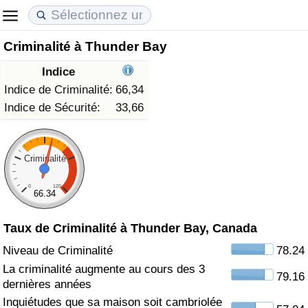
Criminalité à Thunder Bay
Coût de la vie
Prix de l'immobilier
Qualité de Vie
Indice
Indice du Coût de la Vie (Actuel)
Indice des Prix de l'immobilier (Actuel)
Indice de Qualité de Vie
Indice de Criminalité:
66,34
Indice de Sécurité:
33,66
Indice du Coût de la Vie
Indice des Prix de l'immobilier
Indice de Qualité de Vie (Actuel)
Indice du coût de la vie par pays
Indice des Prix de l'immobilier par Pays
Indice de qualité de vie par pays
Criminalité
0
120
à Akaba
Criminalité
66.34
Taux de Criminalité à Thunder Bay, Canada
Indice de Criminalité (Actuel)
Niveau de Criminalité
78.24
Indice de Criminalité
La criminalité augmente au cours des 3
79.16
dernières années
Indice de criminalité par pays
Inquiétudes que sa maison soit cambriolée