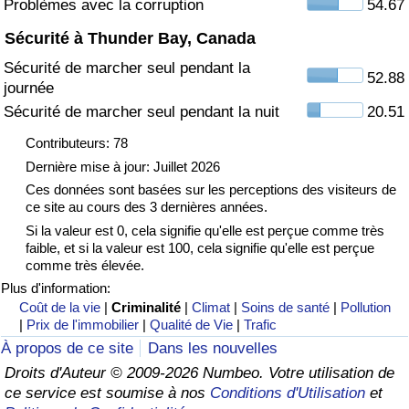
Problèmes avec la corruption
54.67
Sécurité à Thunder Bay, Canada
Indice de Trafic
Sécurité de marcher seul pendant la
52.88
journée
Indice de Trafic (Actuel)
Sécurité de marcher seul pendant la nuit
20.51
Indice de Trafic par Pays
Contributeurs: 78
Dernière mise à jour: Juillet 2026
Ces données sont basées sur les perceptions des visiteurs de
ce site au cours des 3 dernières années.
Si la valeur est 0, cela signifie qu'elle est perçue comme très
faible, et si la valeur est 100, cela signifie qu'elle est perçue
comme très élevée.
Plus d'information:
Coût de la vie
|
Criminalité
|
Climat
|
Soins de santé
|
Pollution
|
Prix de l'immobilier
|
Qualité de Vie
|
Trafic
À propos de ce site
Dans les nouvelles
Droits d'Auteur © 2009-2026 Numbeo. Votre utilisation de
ce service est soumise à nos
Conditions d'Utilisation
et