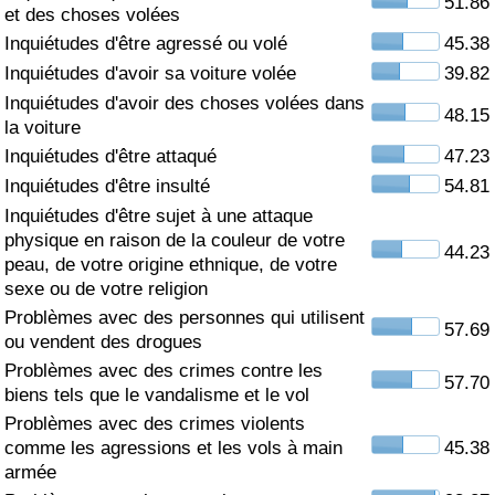
51.86
et des choses volées
Soins de santé
Inquiétudes d'être agressé ou volé
45.38
Inquiétudes d'avoir sa voiture volée
39.82
Indice des soins de santé (Actuel)
Inquiétudes d'avoir des choses volées dans
48.15
la voiture
Indice des soins de santé
Inquiétudes d'être attaqué
47.23
Inquiétudes d'être insulté
54.81
Indice des soins de santé par Pays
Inquiétudes d'être sujet à une attaque
physique en raison de la couleur de votre
44.23
peau, de votre origine ethnique, de votre
Pollution
sexe ou de votre religion
Problèmes avec des personnes qui utilisent
Indice de Pollution (Actuel)
57.69
ou vendent des drogues
Problèmes avec des crimes contre les
Indice de pollution
57.70
biens tels que le vandalisme et le vol
Problèmes avec des crimes violents
Indice de Pollution par Pays
comme les agressions et les vols à main
45.38
armée
Trafic