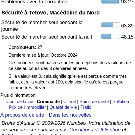
Problèmes avec la corruption
93.27
Sécurité à Tetovo, Macédoine du Nord
Indice de Trafic
Sécurité de marcher seul pendant la
63.89
journée
Indice de Trafic (Actuel)
Sécurité de marcher seul pendant la nuit
48.15
Indice de Trafic par Pays
Contributeurs: 27
Dernière mise à jour: Octobre 2024
Ces données sont basées sur les perceptions des visiteurs de
ce site au cours des 3 dernières années.
Si la valeur est 0, cela signifie qu'elle est perçue comme très
faible, et si la valeur est 100, cela signifie qu'elle est perçue
comme très élevée.
Plus d'information:
Coût de la vie
|
Criminalité
|
Climat
|
Soins de santé
|
Pollution
|
Prix de l'immobilier
|
Qualité de Vie
|
Trafic
À propos de ce site
Dans les nouvelles
Droits d'Auteur © 2009-2026 Numbeo. Votre utilisation de
ce service est soumise à nos
Conditions d'Utilisation
et