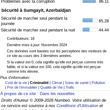
Problèmes avec la corruption
86.11
Sécurité à Sumgayit, Azerbaïdjan
Indice de Trafic
Sécurité de marcher seul pendant la
65.28
journée
Indice de Trafic (Actuel)
Sécurité de marcher seul pendant la nuit
44.44
Indice de Trafic par Pays
Contributeurs: 18
Dernière mise à jour: Novembre 2024
Ces données sont basées sur les perceptions des visiteurs de
ce site au cours des 3 dernières années.
Si la valeur est 0, cela signifie qu'elle est perçue comme très
faible, et si la valeur est 100, cela signifie qu'elle est perçue
comme très élevée.
Plus d'information:
Coût de la vie
|
Criminalité
|
Climat
|
Soins de santé
|
Pollution
|
Prix de l'immobilier
|
Qualité de Vie
|
Trafic
À propos de ce site
Dans les nouvelles
Droits d'Auteur © 2009-2026 Numbeo. Votre utilisation de
ce service est soumise à nos
Conditions d'Utilisation
et