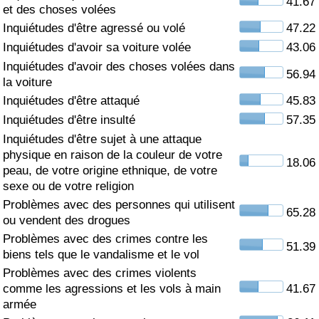
41.67
et des choses volées
Soins de santé
Inquiétudes d'être agressé ou volé
47.22
Inquiétudes d'avoir sa voiture volée
43.06
Indice des soins de santé (Actuel)
Inquiétudes d'avoir des choses volées dans
56.94
la voiture
Indice des soins de santé
Inquiétudes d'être attaqué
45.83
Inquiétudes d'être insulté
57.35
Indice des soins de santé par Pays
Inquiétudes d'être sujet à une attaque
physique en raison de la couleur de votre
18.06
peau, de votre origine ethnique, de votre
Pollution
sexe ou de votre religion
Problèmes avec des personnes qui utilisent
Indice de Pollution (Actuel)
65.28
ou vendent des drogues
Problèmes avec des crimes contre les
Indice de pollution
51.39
biens tels que le vandalisme et le vol
Problèmes avec des crimes violents
Indice de Pollution par Pays
comme les agressions et les vols à main
41.67
armée
Trafic