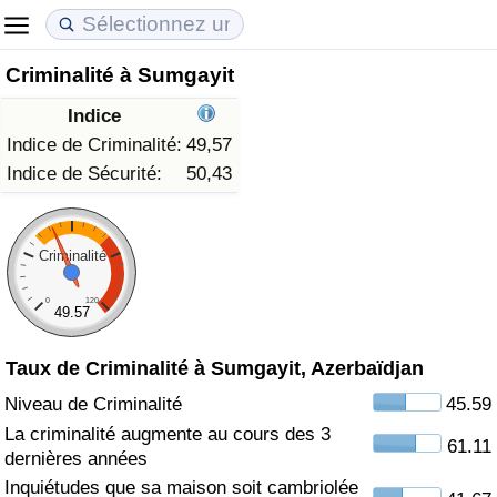
Criminalité à Sumgayit
Coût de la vie
Prix de l'immobilier
Qualité de Vie
Indice
Indice du Coût de la Vie (Actuel)
Indice des Prix de l'immobilier (Actuel)
Indice de Qualité de Vie
Indice de Criminalité:
49,57
Indice de Sécurité:
50,43
Indice du Coût de la Vie
Indice des Prix de l'immobilier
Indice de Qualité de Vie (Actuel)
Indice du coût de la vie par pays
Indice des Prix de l'immobilier par Pays
Indice de qualité de vie par pays
Criminalité
0
120
à Akaba
Criminalité
49.57
Taux de Criminalité à Sumgayit, Azerbaïdjan
Indice de Criminalité (Actuel)
Niveau de Criminalité
45.59
Indice de Criminalité
La criminalité augmente au cours des 3
61.11
dernières années
Indice de criminalité par pays
Inquiétudes que sa maison soit cambriolée