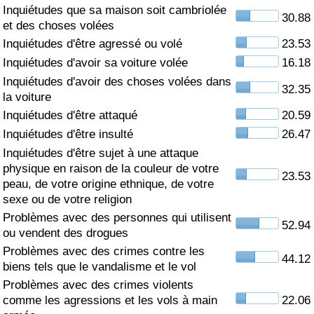
Inquiétudes que sa maison soit cambriolée
30.88
Soins de santé
et des choses volées
Inquiétudes d'être agressé ou volé
23.53
Indice des soins de santé (Actuel)
Inquiétudes d'avoir sa voiture volée
16.18
Inquiétudes d'avoir des choses volées dans
32.35
Indice des soins de santé
la voiture
Inquiétudes d'être attaqué
20.59
Indice des soins de santé par Pays
Inquiétudes d'être insulté
26.47
Inquiétudes d'être sujet à une attaque
Pollution
physique en raison de la couleur de votre
23.53
peau, de votre origine ethnique, de votre
sexe ou de votre religion
Indice de Pollution (Actuel)
Problèmes avec des personnes qui utilisent
52.94
ou vendent des drogues
Indice de pollution
Problèmes avec des crimes contre les
44.12
biens tels que le vandalisme et le vol
Indice de Pollution par Pays
Problèmes avec des crimes violents
comme les agressions et les vols à main
22.06
Trafic