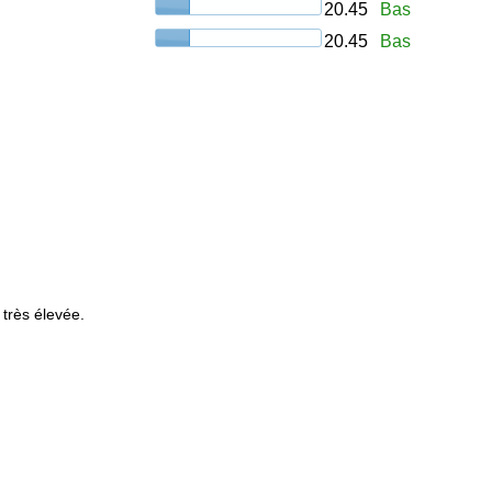
20.45
Bas
20.45
Bas
 très élevée.