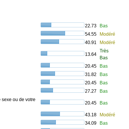
22.73
Bas
54.55
Modéré
40.91
Modéré
Très
13.64
Bas
20.45
Bas
31.82
Bas
20.45
Bas
27.27
Bas
e sexe ou de votre
20.45
Bas
43.18
Modéré
34.09
Bas