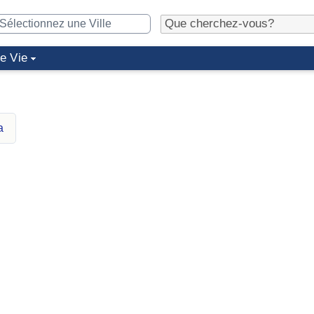
de Vie
a