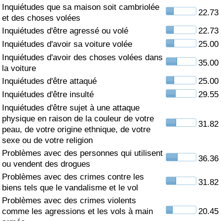
Inquiétudes que sa maison soit cambriolée
22.73
Soins de santé
et des choses volées
Inquiétudes d'être agressé ou volé
22.73
Indice des soins de santé (Actuel)
Inquiétudes d'avoir sa voiture volée
25.00
Inquiétudes d'avoir des choses volées dans
35.00
Indice des soins de santé
la voiture
Inquiétudes d'être attaqué
25.00
Indice des soins de santé par Pays
Inquiétudes d'être insulté
29.55
Inquiétudes d'être sujet à une attaque
Pollution
physique en raison de la couleur de votre
31.82
peau, de votre origine ethnique, de votre
sexe ou de votre religion
Indice de Pollution (Actuel)
Problèmes avec des personnes qui utilisent
36.36
ou vendent des drogues
Indice de pollution
Problèmes avec des crimes contre les
31.82
biens tels que le vandalisme et le vol
Indice de Pollution par Pays
Problèmes avec des crimes violents
comme les agressions et les vols à main
20.45
Trafic