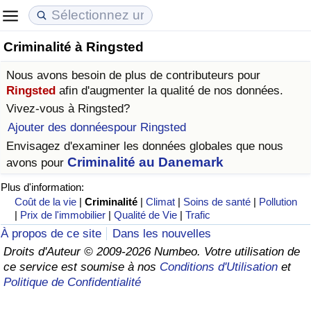
Criminalité à Ringsted
Coût de la vie
Prix de l'immobilier
Qualité de Vie
Nous avons besoin de plus de contributeurs pour
Indice du Coût de la Vie (Actuel)
Indice des Prix de l'immobilier (Actuel)
Indice de Qualité de Vie
Ringsted
afin d'augmenter la qualité de nos données.
Vivez-vous à
Ringsted
?
Indice du Coût de la Vie
Indice des Prix de l'immobilier
Indice de Qualité de Vie (Actuel)
Ajouter des donnéespour Ringsted
Envisagez d'examiner les données globales que nous
Indice du coût de la vie par pays
Indice des Prix de l'immobilier par Pays
Indice de qualité de vie par pays
Criminalité au Danemark
avons pour
Plus d'information:
à Akaba
Criminalité
Coût de la vie
|
Criminalité
|
Climat
|
Soins de santé
|
Pollution
|
Prix de l'immobilier
|
Qualité de Vie
|
Trafic
Indice de Criminalité (Actuel)
À propos de ce site
Dans les nouvelles
Droits d'Auteur © 2009-2026 Numbeo. Votre utilisation de
Indice de Criminalité
ce service est soumise à nos
Conditions d'Utilisation
et
Politique de Confidentialité
Indice de criminalité par pays