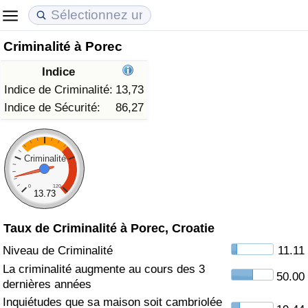
Criminalité à Porec
Coût de la vie
Prix de l'immobilier
Qualité de Vie
Indice
Indice du Coût de la Vie (Actuel)
Indice des Prix de l'immobilier (Actuel)
Indice de Qualité de Vie
Indice de Criminalité:
13,73
Indice de Sécurité:
86,27
Indice du Coût de la Vie
Indice des Prix de l'immobilier
Indice de Qualité de Vie (Actuel)
Indice du coût de la vie par pays
Indice des Prix de l'immobilier par Pays
Indice de qualité de vie par pays
Criminalité
0
120
à Akaba
Criminalité
13.73
Taux de Criminalité à Porec, Croatie
Indice de Criminalité (Actuel)
Niveau de Criminalité
11.11
Indice de Criminalité
La criminalité augmente au cours des 3
50.00
dernières années
Indice de criminalité par pays
Inquiétudes que sa maison soit cambriolée