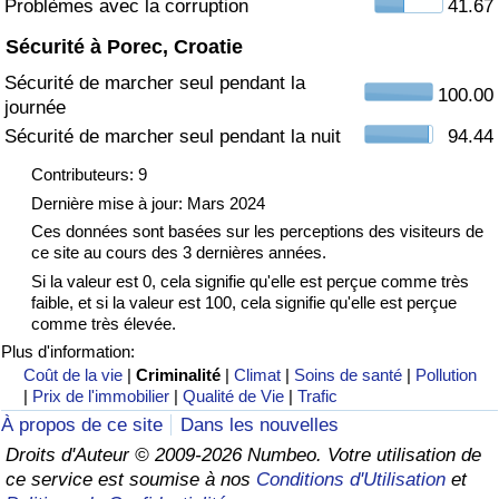
Problèmes avec la corruption
41.67
Sécurité à Porec, Croatie
Indice de Trafic
Sécurité de marcher seul pendant la
100.00
journée
Indice de Trafic (Actuel)
Sécurité de marcher seul pendant la nuit
94.44
Indice de Trafic par Pays
Contributeurs: 9
Dernière mise à jour: Mars 2024
Ces données sont basées sur les perceptions des visiteurs de
ce site au cours des 3 dernières années.
Si la valeur est 0, cela signifie qu'elle est perçue comme très
faible, et si la valeur est 100, cela signifie qu'elle est perçue
comme très élevée.
Plus d'information:
Coût de la vie
|
Criminalité
|
Climat
|
Soins de santé
|
Pollution
|
Prix de l'immobilier
|
Qualité de Vie
|
Trafic
À propos de ce site
Dans les nouvelles
Droits d'Auteur © 2009-2026 Numbeo. Votre utilisation de
ce service est soumise à nos
Conditions d'Utilisation
et