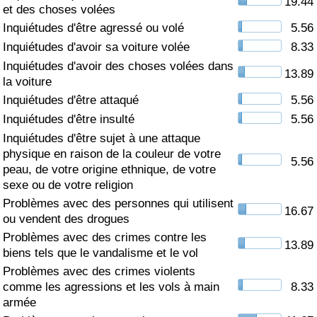
19.44
et des choses volées
Soins de santé
Inquiétudes d'être agressé ou volé
5.56
Inquiétudes d'avoir sa voiture volée
8.33
Indice des soins de santé (Actuel)
Inquiétudes d'avoir des choses volées dans
13.89
la voiture
Indice des soins de santé
Inquiétudes d'être attaqué
5.56
Inquiétudes d'être insulté
5.56
Indice des soins de santé par Pays
Inquiétudes d'être sujet à une attaque
physique en raison de la couleur de votre
5.56
peau, de votre origine ethnique, de votre
Pollution
sexe ou de votre religion
Problèmes avec des personnes qui utilisent
Indice de Pollution (Actuel)
16.67
ou vendent des drogues
Problèmes avec des crimes contre les
Indice de pollution
13.89
biens tels que le vandalisme et le vol
Problèmes avec des crimes violents
Indice de Pollution par Pays
comme les agressions et les vols à main
8.33
armée
Trafic