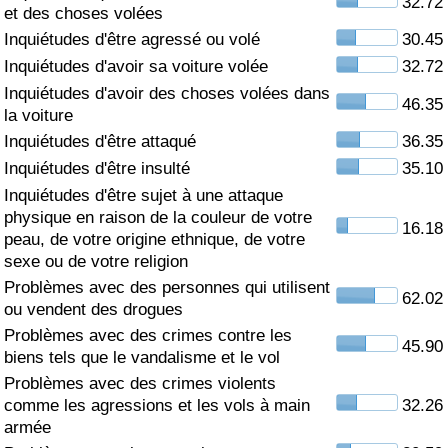
32.72
et des choses volées
Soins de santé
Inquiétudes d'être agressé ou volé
30.45
Inquiétudes d'avoir sa voiture volée
32.72
Indice des soins de santé (Actuel)
Inquiétudes d'avoir des choses volées dans
46.35
la voiture
Indice des soins de santé
Inquiétudes d'être attaqué
36.35
Inquiétudes d'être insulté
35.10
Indice des soins de santé par Pays
Inquiétudes d'être sujet à une attaque
physique en raison de la couleur de votre
16.18
peau, de votre origine ethnique, de votre
Pollution
sexe ou de votre religion
Problèmes avec des personnes qui utilisent
Indice de Pollution (Actuel)
62.02
ou vendent des drogues
Problèmes avec des crimes contre les
Indice de pollution
45.90
biens tels que le vandalisme et le vol
Problèmes avec des crimes violents
Indice de Pollution par Pays
comme les agressions et les vols à main
32.26
armée
Trafic