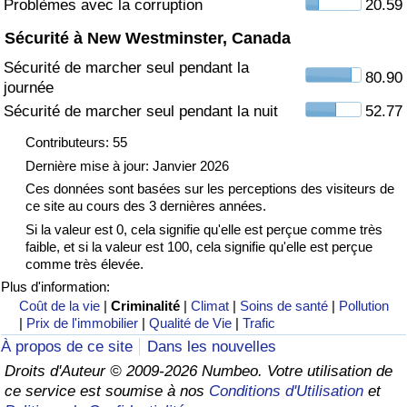
Problèmes avec la corruption
20.59
Sécurité à New Westminster, Canada
Indice de Trafic
Sécurité de marcher seul pendant la
80.90
journée
Indice de Trafic (Actuel)
Sécurité de marcher seul pendant la nuit
52.77
Indice de Trafic par Pays
Contributeurs: 55
Dernière mise à jour: Janvier 2026
Ces données sont basées sur les perceptions des visiteurs de
ce site au cours des 3 dernières années.
Si la valeur est 0, cela signifie qu'elle est perçue comme très
faible, et si la valeur est 100, cela signifie qu'elle est perçue
comme très élevée.
Plus d'information:
Coût de la vie
|
Criminalité
|
Climat
|
Soins de santé
|
Pollution
|
Prix de l'immobilier
|
Qualité de Vie
|
Trafic
À propos de ce site
Dans les nouvelles
Droits d'Auteur © 2009-2026 Numbeo. Votre utilisation de
ce service est soumise à nos
Conditions d'Utilisation
et