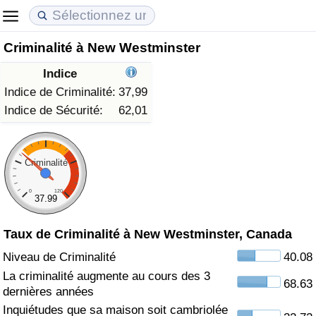
Criminalité à New Westminster
Coût de la vie
Prix de l'immobilier
Qualité de Vie
Indice
Indice du Coût de la Vie (Actuel)
Indice des Prix de l'immobilier (Actuel)
Indice de Qualité de Vie
Indice de Criminalité:
37,99
Indice de Sécurité:
62,01
Indice du Coût de la Vie
Indice des Prix de l'immobilier
Indice de Qualité de Vie (Actuel)
Indice du coût de la vie par pays
Indice des Prix de l'immobilier par Pays
Indice de qualité de vie par pays
Criminalité
0
120
à Akaba
Criminalité
37.99
Taux de Criminalité à New Westminster, Canada
Indice de Criminalité (Actuel)
Niveau de Criminalité
40.08
Indice de Criminalité
La criminalité augmente au cours des 3
68.63
dernières années
Indice de criminalité par pays
Inquiétudes que sa maison soit cambriolée