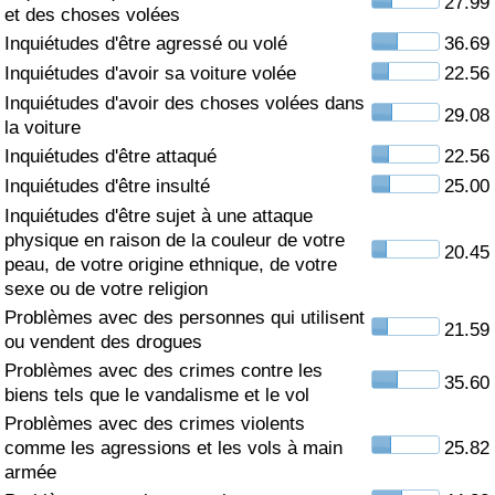
27.99
et des choses volées
Soins de santé
Inquiétudes d'être agressé ou volé
36.69
Inquiétudes d'avoir sa voiture volée
22.56
Indice des soins de santé (Actuel)
Inquiétudes d'avoir des choses volées dans
29.08
la voiture
Indice des soins de santé
Inquiétudes d'être attaqué
22.56
Inquiétudes d'être insulté
25.00
Indice des soins de santé par Pays
Inquiétudes d'être sujet à une attaque
physique en raison de la couleur de votre
20.45
peau, de votre origine ethnique, de votre
Pollution
sexe ou de votre religion
Problèmes avec des personnes qui utilisent
Indice de Pollution (Actuel)
21.59
ou vendent des drogues
Problèmes avec des crimes contre les
Indice de pollution
35.60
biens tels que le vandalisme et le vol
Problèmes avec des crimes violents
Indice de Pollution par Pays
comme les agressions et les vols à main
25.82
armée
Trafic