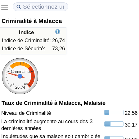
Criminalité à Malacca
Coût de la vie
Prix de l'immobilier
Qualité de Vie
Indice
Indice du Coût de la Vie (Actuel)
Indice des Prix de l'immobilier (Actuel)
Indice de Qualité de Vie
Indice de Criminalité:
26,74
Indice de Sécurité:
73,26
Indice du Coût de la Vie
Indice des Prix de l'immobilier
Indice de Qualité de Vie (Actuel)
Indice du coût de la vie par pays
Indice des Prix de l'immobilier par Pays
Indice de qualité de vie par pays
Criminalité
0
120
à Akaba
Criminalité
26.74
Taux de Criminalité à Malacca, Malaisie
Indice de Criminalité (Actuel)
Niveau de Criminalité
22.56
Indice de Criminalité
La criminalité augmente au cours des 3
30.17
dernières années
Indice de criminalité par pays
Inquiétudes que sa maison soit cambriolée