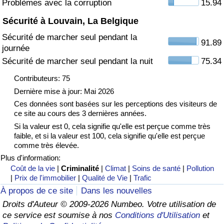
Problèmes avec la corruption
15.94
Sécurité à Louvain, La Belgique
Indice de Trafic
Sécurité de marcher seul pendant la
91.89
journée
Indice de Trafic (Actuel)
Sécurité de marcher seul pendant la nuit
75.34
Indice de Trafic par Pays
Contributeurs: 75
Dernière mise à jour: Mai 2026
Ces données sont basées sur les perceptions des visiteurs de
ce site au cours des 3 dernières années.
Si la valeur est 0, cela signifie qu'elle est perçue comme très
faible, et si la valeur est 100, cela signifie qu'elle est perçue
comme très élevée.
Plus d'information:
Coût de la vie
|
Criminalité
|
Climat
|
Soins de santé
|
Pollution
|
Prix de l'immobilier
|
Qualité de Vie
|
Trafic
À propos de ce site
Dans les nouvelles
Droits d'Auteur © 2009-2026 Numbeo. Votre utilisation de
ce service est soumise à nos
Conditions d'Utilisation
et