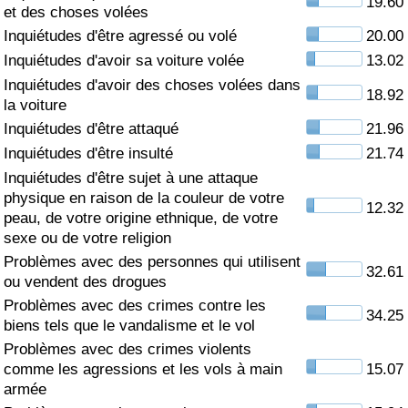
19.60
et des choses volées
Soins de santé
Inquiétudes d'être agressé ou volé
20.00
Inquiétudes d'avoir sa voiture volée
13.02
Indice des soins de santé (Actuel)
Inquiétudes d'avoir des choses volées dans
18.92
la voiture
Indice des soins de santé
Inquiétudes d'être attaqué
21.96
Inquiétudes d'être insulté
21.74
Indice des soins de santé par Pays
Inquiétudes d'être sujet à une attaque
physique en raison de la couleur de votre
12.32
peau, de votre origine ethnique, de votre
Pollution
sexe ou de votre religion
Problèmes avec des personnes qui utilisent
Indice de Pollution (Actuel)
32.61
ou vendent des drogues
Problèmes avec des crimes contre les
Indice de pollution
34.25
biens tels que le vandalisme et le vol
Problèmes avec des crimes violents
Indice de Pollution par Pays
comme les agressions et les vols à main
15.07
armée
Trafic