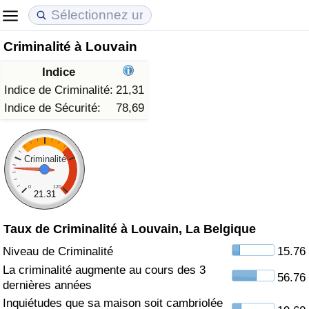
Criminalité à Louvain
Coût de la vie
Prix de l'immobilier
Qualité de Vie
Indice
Indice du Coût de la Vie (Actuel)
Indice des Prix de l'immobilier (Actuel)
Indice de Qualité de Vie
Indice de Criminalité:
21,31
Indice de Sécurité:
78,69
Indice du Coût de la Vie
Indice des Prix de l'immobilier
Indice de Qualité de Vie (Actuel)
Indice du coût de la vie par pays
Indice des Prix de l'immobilier par Pays
Indice de qualité de vie par pays
Criminalité
0
120
à Akaba
Criminalité
21.31
Taux de Criminalité à Louvain, La Belgique
Indice de Criminalité (Actuel)
Niveau de Criminalité
15.76
Indice de Criminalité
La criminalité augmente au cours des 3
56.76
dernières années
Indice de criminalité par pays
Inquiétudes que sa maison soit cambriolée