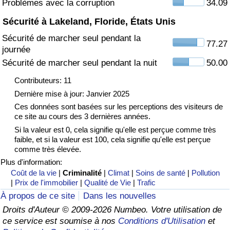
Problèmes avec la corruption
34.09
Sécurité à Lakeland, Floride, États Unis
Indice de Trafic
Sécurité de marcher seul pendant la
77.27
journée
Indice de Trafic (Actuel)
Sécurité de marcher seul pendant la nuit
50.00
Indice de Trafic par Pays
Contributeurs: 11
Dernière mise à jour: Janvier 2025
Ces données sont basées sur les perceptions des visiteurs de
ce site au cours des 3 dernières années.
Si la valeur est 0, cela signifie qu'elle est perçue comme très
faible, et si la valeur est 100, cela signifie qu'elle est perçue
comme très élevée.
Plus d'information:
Coût de la vie
|
Criminalité
|
Climat
|
Soins de santé
|
Pollution
|
Prix de l'immobilier
|
Qualité de Vie
|
Trafic
À propos de ce site
Dans les nouvelles
Droits d'Auteur © 2009-2026 Numbeo. Votre utilisation de
ce service est soumise à nos
Conditions d'Utilisation
et