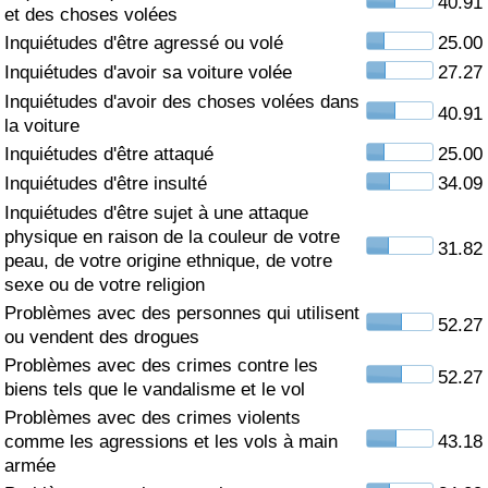
40.91
et des choses volées
Soins de santé
Inquiétudes d'être agressé ou volé
25.00
Inquiétudes d'avoir sa voiture volée
27.27
Indice des soins de santé (Actuel)
Inquiétudes d'avoir des choses volées dans
40.91
la voiture
Indice des soins de santé
Inquiétudes d'être attaqué
25.00
Inquiétudes d'être insulté
34.09
Indice des soins de santé par Pays
Inquiétudes d'être sujet à une attaque
physique en raison de la couleur de votre
31.82
peau, de votre origine ethnique, de votre
Pollution
sexe ou de votre religion
Problèmes avec des personnes qui utilisent
Indice de Pollution (Actuel)
52.27
ou vendent des drogues
Problèmes avec des crimes contre les
Indice de pollution
52.27
biens tels que le vandalisme et le vol
Problèmes avec des crimes violents
Indice de Pollution par Pays
comme les agressions et les vols à main
43.18
armée
Trafic