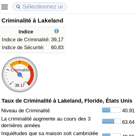
Criminalité à Lakeland
Coût de la vie
Prix de l'immobilier
Qualité de Vie
Indice
Indice du Coût de la Vie (Actuel)
Indice des Prix de l'immobilier (Actuel)
Indice de Qualité de Vie
Indice de Criminalité:
39,17
Indice de Sécurité:
60,83
Indice du Coût de la Vie
Indice des Prix de l'immobilier
Indice de Qualité de Vie (Actuel)
Indice du coût de la vie par pays
Indice des Prix de l'immobilier par Pays
Indice de qualité de vie par pays
Criminalité
0
120
à Akaba
Criminalité
39.17
Taux de Criminalité à Lakeland, Floride, États Unis
Indice de Criminalité (Actuel)
Niveau de Criminalité
40.91
Indice de Criminalité
La criminalité augmente au cours des 3
63.64
dernières années
Indice de criminalité par pays
Inquiétudes que sa maison soit cambriolée