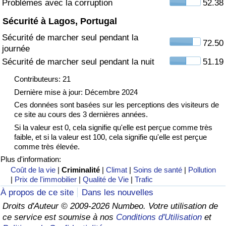
Problèmes avec la corruption
52.38
Sécurité à Lagos, Portugal
Indice de Trafic
Sécurité de marcher seul pendant la
72.50
journée
Indice de Trafic (Actuel)
Sécurité de marcher seul pendant la nuit
51.19
Indice de Trafic par Pays
Contributeurs: 21
Dernière mise à jour: Décembre 2024
Ces données sont basées sur les perceptions des visiteurs de
ce site au cours des 3 dernières années.
Si la valeur est 0, cela signifie qu'elle est perçue comme très
faible, et si la valeur est 100, cela signifie qu'elle est perçue
comme très élevée.
Plus d'information:
Coût de la vie
|
Criminalité
|
Climat
|
Soins de santé
|
Pollution
|
Prix de l'immobilier
|
Qualité de Vie
|
Trafic
À propos de ce site
Dans les nouvelles
Droits d'Auteur © 2009-2026 Numbeo. Votre utilisation de
ce service est soumise à nos
Conditions d'Utilisation
et