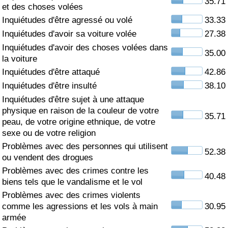
35.71
et des choses volées
Soins de santé
Inquiétudes d'être agressé ou volé
33.33
Inquiétudes d'avoir sa voiture volée
27.38
Indice des soins de santé (Actuel)
Inquiétudes d'avoir des choses volées dans
35.00
la voiture
Indice des soins de santé
Inquiétudes d'être attaqué
42.86
Inquiétudes d'être insulté
38.10
Indice des soins de santé par Pays
Inquiétudes d'être sujet à une attaque
physique en raison de la couleur de votre
35.71
peau, de votre origine ethnique, de votre
Pollution
sexe ou de votre religion
Problèmes avec des personnes qui utilisent
Indice de Pollution (Actuel)
52.38
ou vendent des drogues
Problèmes avec des crimes contre les
Indice de pollution
40.48
biens tels que le vandalisme et le vol
Problèmes avec des crimes violents
Indice de Pollution par Pays
comme les agressions et les vols à main
30.95
armée
Trafic