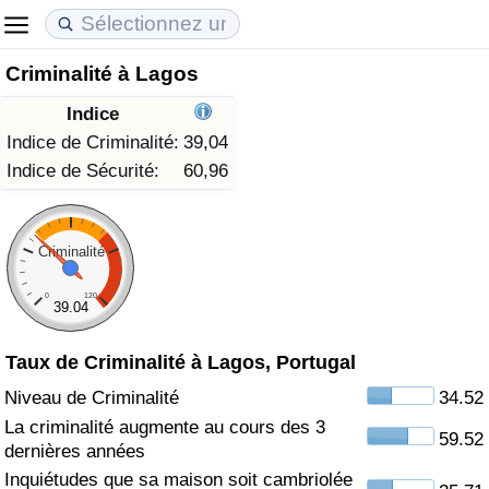
Criminalité à Lagos
Coût de la vie
Prix de l'immobilier
Qualité de Vie
Indice
Indice du Coût de la Vie (Actuel)
Indice des Prix de l'immobilier (Actuel)
Indice de Qualité de Vie
Indice de Criminalité:
39,04
Indice de Sécurité:
60,96
Indice du Coût de la Vie
Indice des Prix de l'immobilier
Indice de Qualité de Vie (Actuel)
Indice du coût de la vie par pays
Indice des Prix de l'immobilier par Pays
Indice de qualité de vie par pays
Criminalité
0
120
à Akaba
Criminalité
39.04
Taux de Criminalité à Lagos, Portugal
Indice de Criminalité (Actuel)
Niveau de Criminalité
34.52
Indice de Criminalité
La criminalité augmente au cours des 3
59.52
dernières années
Indice de criminalité par pays
Inquiétudes que sa maison soit cambriolée