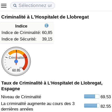
Criminalité à L'Hospitalet de Llobregat
Coût de la vie
Prix de l'immobilier
Qualité de Vie
Indice
Indice du Coût de la Vie (Actuel)
Indice des Prix de l'immobilier (Actuel)
Indice de Qualité de Vie
Indice de Criminalité:
60,85
Indice de Sécurité:
39,15
Indice du Coût de la Vie
Indice des Prix de l'immobilier
Indice de Qualité de Vie (Actuel)
Indice du coût de la vie par pays
Indice des Prix de l'immobilier par Pays
Indice de qualité de vie par pays
Criminalité
0
120
à Akaba
Criminalité
60.85
Taux de Criminalité à L'Hospitalet de Llobregat,
Indice de Criminalité (Actuel)
Espagne
Indice de Criminalité
Niveau de Criminalité
69.53
La criminalité augmente au cours des 3
82.55
Indice de criminalité par pays
dernières années