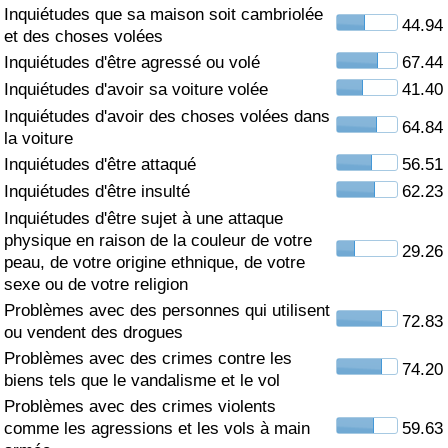
Inquiétudes que sa maison soit cambriolée
44.94
Soins de santé
et des choses volées
Inquiétudes d'être agressé ou volé
67.44
Indice des soins de santé (Actuel)
Inquiétudes d'avoir sa voiture volée
41.40
Inquiétudes d'avoir des choses volées dans
64.84
Indice des soins de santé
la voiture
Inquiétudes d'être attaqué
56.51
Indice des soins de santé par Pays
Inquiétudes d'être insulté
62.23
Inquiétudes d'être sujet à une attaque
Pollution
physique en raison de la couleur de votre
29.26
peau, de votre origine ethnique, de votre
sexe ou de votre religion
Indice de Pollution (Actuel)
Problèmes avec des personnes qui utilisent
72.83
ou vendent des drogues
Indice de pollution
Problèmes avec des crimes contre les
74.20
biens tels que le vandalisme et le vol
Indice de Pollution par Pays
Problèmes avec des crimes violents
comme les agressions et les vols à main
59.63
Trafic