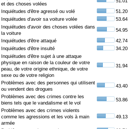
51.01
et des choses volées
Soins de santé
Inquiétudes d'être agressé ou volé
51.20
Inquiétudes d'avoir sa voiture volée
53.64
Indice des soins de santé (Actuel)
Inquiétudes d'avoir des choses volées dans
54.95
la voiture
Indice des soins de santé
Inquiétudes d'être attaqué
42.74
Inquiétudes d'être insulté
34.20
Indice des soins de santé par Pays
Inquiétudes d'être sujet à une attaque
physique en raison de la couleur de votre
31.94
peau, de votre origine ethnique, de votre
Pollution
sexe ou de votre religion
Problèmes avec des personnes qui utilisent
Indice de Pollution (Actuel)
43.40
ou vendent des drogues
Problèmes avec des crimes contre les
Indice de pollution
53.86
biens tels que le vandalisme et le vol
Problèmes avec des crimes violents
Indice de Pollution par Pays
comme les agressions et les vols à main
49.13
armée
Trafic