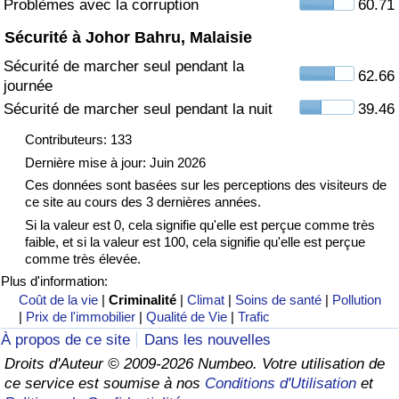
Problèmes avec la corruption
60.71
Sécurité à Johor Bahru, Malaisie
Indice de Trafic
Sécurité de marcher seul pendant la
62.66
journée
Indice de Trafic (Actuel)
Sécurité de marcher seul pendant la nuit
39.46
Indice de Trafic par Pays
Contributeurs: 133
Dernière mise à jour: Juin 2026
Ces données sont basées sur les perceptions des visiteurs de
ce site au cours des 3 dernières années.
Si la valeur est 0, cela signifie qu'elle est perçue comme très
faible, et si la valeur est 100, cela signifie qu'elle est perçue
comme très élevée.
Plus d'information:
Coût de la vie
|
Criminalité
|
Climat
|
Soins de santé
|
Pollution
|
Prix de l'immobilier
|
Qualité de Vie
|
Trafic
À propos de ce site
Dans les nouvelles
Droits d'Auteur © 2009-2026 Numbeo. Votre utilisation de
ce service est soumise à nos
Conditions d'Utilisation
et