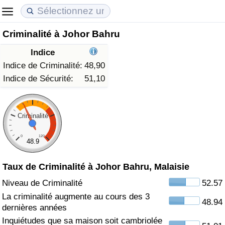
Criminalité à Johor Bahru
Coût de la vie
Prix de l'immobilier
Qualité de Vie
Indice
Indice du Coût de la Vie (Actuel)
Indice des Prix de l'immobilier (Actuel)
Indice de Qualité de Vie
Indice de Criminalité:
48,90
Indice de Sécurité:
51,10
Indice du Coût de la Vie
Indice des Prix de l'immobilier
Indice de Qualité de Vie (Actuel)
Indice du coût de la vie par pays
Indice des Prix de l'immobilier par Pays
Indice de qualité de vie par pays
Criminalité
0
120
à Akaba
Criminalité
48.9
Taux de Criminalité à Johor Bahru, Malaisie
Indice de Criminalité (Actuel)
Niveau de Criminalité
52.57
Indice de Criminalité
La criminalité augmente au cours des 3
48.94
dernières années
Indice de criminalité par pays
Inquiétudes que sa maison soit cambriolée