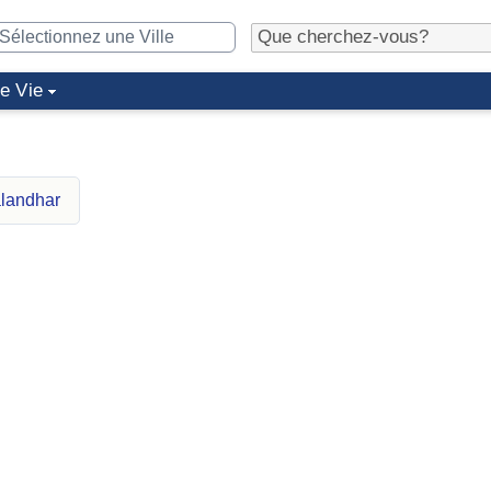
de Vie
alandhar