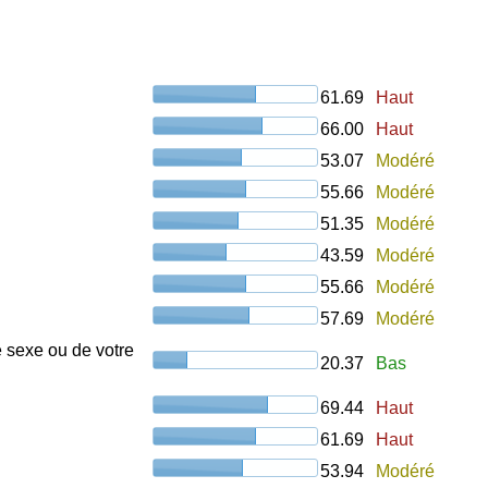
61.69
Haut
66.00
Haut
53.07
Modéré
55.66
Modéré
51.35
Modéré
43.59
Modéré
55.66
Modéré
57.69
Modéré
e sexe ou de votre
20.37
Bas
69.44
Haut
61.69
Haut
53.94
Modéré