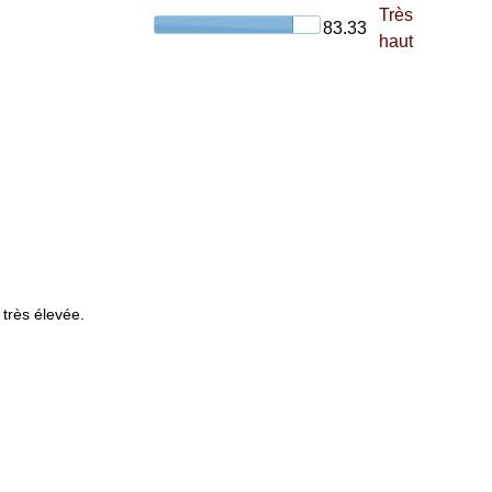
Très
83.33
haut
 très élevée.