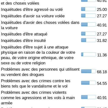
40.91
et des choses volées
Soins de santé
Inquiétudes d'être agressé ou volé
25.00
Inquiétudes d'avoir sa voiture volée
27.27
Indice des soins de santé (Actuel)
Inquiétudes d'avoir des choses volées dans
40.91
la voiture
Indice des soins de santé
Inquiétudes d'être attaqué
27.27
Inquiétudes d'être insulté
31.82
Indice des soins de santé par Pays
Inquiétudes d'être sujet à une attaque
physique en raison de la couleur de votre
11.36
peau, de votre origine ethnique, de votre
Pollution
sexe ou de votre religion
Problèmes avec des personnes qui utilisent
Indice de Pollution (Actuel)
68.18
ou vendent des drogues
Problèmes avec des crimes contre les
Indice de pollution
54.55
biens tels que le vandalisme et le vol
Problèmes avec des crimes violents
Indice de Pollution par Pays
comme les agressions et les vols à main
40.91
armée
Trafic