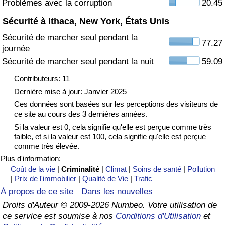
Problèmes avec la corruption
20.45
Sécurité à Ithaca, New York, États Unis
Indice de Trafic
Sécurité de marcher seul pendant la
77.27
journée
Indice de Trafic (Actuel)
Sécurité de marcher seul pendant la nuit
59.09
Indice de Trafic par Pays
Contributeurs: 11
Dernière mise à jour: Janvier 2025
Ces données sont basées sur les perceptions des visiteurs de
ce site au cours des 3 dernières années.
Si la valeur est 0, cela signifie qu'elle est perçue comme très
faible, et si la valeur est 100, cela signifie qu'elle est perçue
comme très élevée.
Plus d'information:
Coût de la vie
|
Criminalité
|
Climat
|
Soins de santé
|
Pollution
|
Prix de l'immobilier
|
Qualité de Vie
|
Trafic
À propos de ce site
Dans les nouvelles
Droits d'Auteur © 2009-2026 Numbeo. Votre utilisation de
ce service est soumise à nos
Conditions d'Utilisation
et