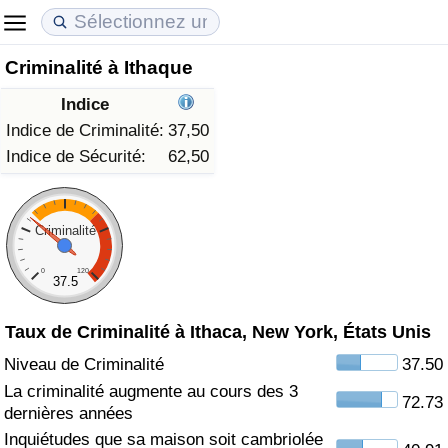
Criminalité à Ithaque
Coût de la vie
Prix de l'immobilier
Qualité de Vie
Indice
Indice du Coût de la Vie (Actuel)
Indice des Prix de l'immobilier (Actuel)
Indice de Qualité de Vie
Indice de Criminalité:
37,50
Indice de Sécurité:
62,50
Indice du Coût de la Vie
Indice des Prix de l'immobilier
Indice de Qualité de Vie (Actuel)
Indice du coût de la vie par pays
Indice des Prix de l'immobilier par Pays
Indice de qualité de vie par pays
Criminalité
0
120
à Akaba
Criminalité
37.5
Taux de Criminalité à Ithaca, New York, États Unis
Indice de Criminalité (Actuel)
Niveau de Criminalité
37.50
Indice de Criminalité
La criminalité augmente au cours des 3
72.73
dernières années
Indice de criminalité par pays
Inquiétudes que sa maison soit cambriolée