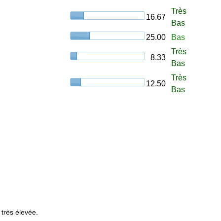
Très
16.67
Bas
25.00
Bas
Très
8.33
Bas
Très
12.50
Bas
 très élevée.