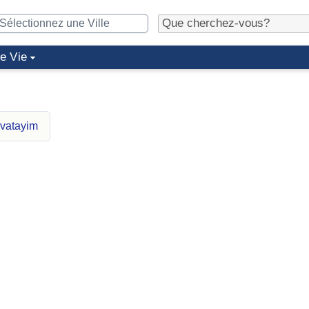
de Vie
ivatayim