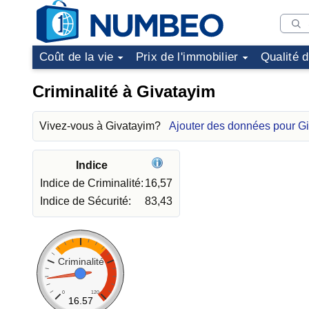
Coût de la vie
Prix de l'immobilier
Qualité 
Criminalité à Givatayim
Vivez-vous à Givatayim?
Ajouter des données pour G
Indice
Indice de Criminalité:
16,57
Indice de Sécurité:
83,43
Criminalité
0
120
16.57