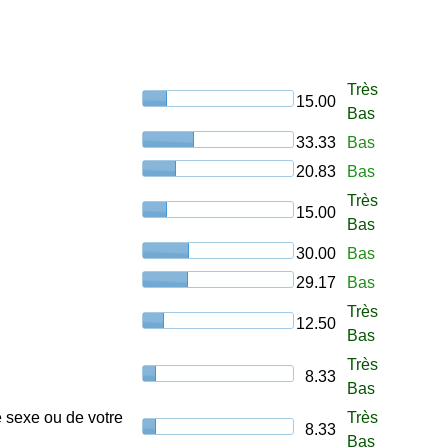
Très
15.00
Bas
33.33
Bas
20.83
Bas
Très
15.00
Bas
30.00
Bas
29.17
Bas
Très
12.50
Bas
Très
8.33
Bas
e sexe ou de votre
Très
8.33
Bas