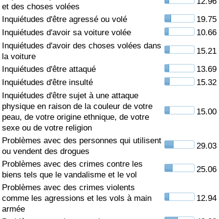
12.96
et des choses volées
Soins de santé
Inquiétudes d'être agressé ou volé
19.75
Inquiétudes d'avoir sa voiture volée
10.66
Indice des soins de santé (Actuel)
Inquiétudes d'avoir des choses volées dans
15.21
la voiture
Indice des soins de santé
Inquiétudes d'être attaqué
13.69
Inquiétudes d'être insulté
15.32
Indice des soins de santé par Pays
Inquiétudes d'être sujet à une attaque
physique en raison de la couleur de votre
15.00
peau, de votre origine ethnique, de votre
Pollution
sexe ou de votre religion
Problèmes avec des personnes qui utilisent
Indice de Pollution (Actuel)
29.03
ou vendent des drogues
Problèmes avec des crimes contre les
Indice de pollution
25.06
biens tels que le vandalisme et le vol
Problèmes avec des crimes violents
Indice de Pollution par Pays
comme les agressions et les vols à main
12.94
armée
Trafic