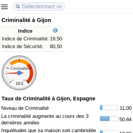
Criminalité à Gijon
Coût de la vie
Prix de l'immobilier
Qualité de Vie
Indice
Indice du Coût de la Vie (Actuel)
Indice des Prix de l'immobilier (Actuel)
Indice de Qualité de Vie
Indice de Criminalité:
19,50
Indice de Sécurité:
80,50
Indice du Coût de la Vie
Indice des Prix de l'immobilier
Indice de Qualité de Vie (Actuel)
Indice du coût de la vie par pays
Indice des Prix de l'immobilier par Pays
Indice de qualité de vie par pays
Criminalité
0
120
à Akaba
Criminalité
19.5
Taux de Criminalité à Gijon, Espagne
Indice de Criminalité (Actuel)
Niveau de Criminalité
11.00
Indice de Criminalité
La criminalité augmente au cours des 3
50.84
dernières années
Indice de criminalité par pays
Inquiétudes que sa maison soit cambriolée