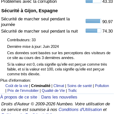
Problèmes avec la corruption
43.33
Sécurité à Gijon, Espagne
Indice de Trafic
Sécurité de marcher seul pendant la
90.97
journée
Indice de Trafic (Actuel)
Sécurité de marcher seul pendant la nuit
74.30
Indice de Trafic par Pays
Contributeurs: 33
Dernière mise à jour: Juin 2024
Ces données sont basées sur les perceptions des visiteurs de
ce site au cours des 3 dernières années.
Si la valeur est 0, cela signifie qu'elle est perçue comme très
faible, et si la valeur est 100, cela signifie qu'elle est perçue
comme très élevée.
Plus d'information:
Coût de la vie
|
Criminalité
|
Climat
|
Soins de santé
|
Pollution
|
Prix de l'immobilier
|
Qualité de Vie
|
Trafic
À propos de ce site
Dans les nouvelles
Droits d'Auteur © 2009-2026 Numbeo. Votre utilisation de
ce service est soumise à nos
Conditions d'Utilisation
et