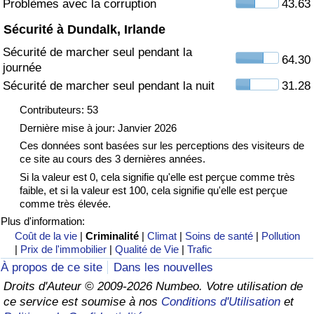
Problèmes avec la corruption
43.63
Sécurité à Dundalk, Irlande
Indice de Trafic
Sécurité de marcher seul pendant la
64.30
journée
Indice de Trafic (Actuel)
Sécurité de marcher seul pendant la nuit
31.28
Indice de Trafic par Pays
Contributeurs: 53
Dernière mise à jour: Janvier 2026
Ces données sont basées sur les perceptions des visiteurs de
ce site au cours des 3 dernières années.
Si la valeur est 0, cela signifie qu'elle est perçue comme très
faible, et si la valeur est 100, cela signifie qu'elle est perçue
comme très élevée.
Plus d'information:
Coût de la vie
|
Criminalité
|
Climat
|
Soins de santé
|
Pollution
|
Prix de l'immobilier
|
Qualité de Vie
|
Trafic
À propos de ce site
Dans les nouvelles
Droits d'Auteur © 2009-2026 Numbeo. Votre utilisation de
ce service est soumise à nos
Conditions d'Utilisation
et