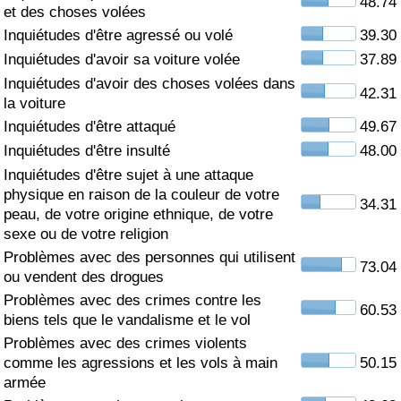
48.74
et des choses volées
Soins de santé
Inquiétudes d'être agressé ou volé
39.30
Inquiétudes d'avoir sa voiture volée
37.89
Indice des soins de santé (Actuel)
Inquiétudes d'avoir des choses volées dans
42.31
la voiture
Indice des soins de santé
Inquiétudes d'être attaqué
49.67
Inquiétudes d'être insulté
48.00
Indice des soins de santé par Pays
Inquiétudes d'être sujet à une attaque
physique en raison de la couleur de votre
34.31
peau, de votre origine ethnique, de votre
Pollution
sexe ou de votre religion
Problèmes avec des personnes qui utilisent
Indice de Pollution (Actuel)
73.04
ou vendent des drogues
Problèmes avec des crimes contre les
Indice de pollution
60.53
biens tels que le vandalisme et le vol
Problèmes avec des crimes violents
Indice de Pollution par Pays
comme les agressions et les vols à main
50.15
armée
Trafic