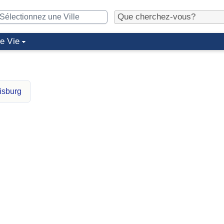
de Vie
isburg