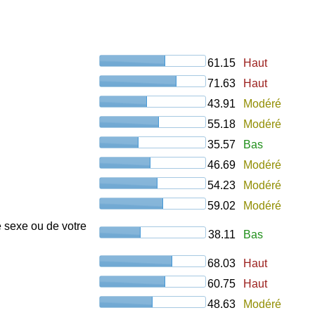
61.15
Haut
71.63
Haut
43.91
Modéré
55.18
Modéré
35.57
Bas
46.69
Modéré
54.23
Modéré
59.02
Modéré
e sexe ou de votre
38.11
Bas
68.03
Haut
60.75
Haut
48.63
Modéré