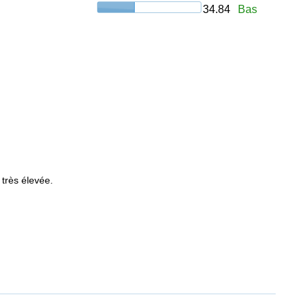
34.84
Bas
 très élevée.